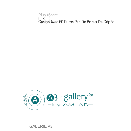
Plus récent
Casino Avec 50 Euros Pas De Bonus De Dépôt
GALERIE A3