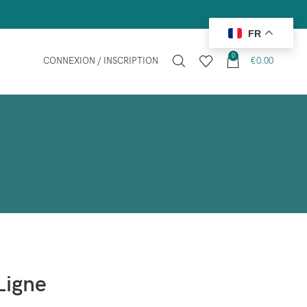
FR
0
CONNEXION / INSCRIPTION
€
0.00
Ligne