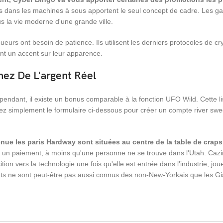
dans les machines à sous apportent le seul concept de cadre. Les ga
us la vie moderne d'une grande ville.
s joueurs ont besoin de patience. Ils utilisent les derniers protocoles 
tent un accent sur leur apparence.
nez De L'argent Réel
endant, il existe un bonus comparable à la fonction UFO Wild. Cette list
ssez simplement le formulaire ci-dessous pour créer un compte river s
e les paris Hardway sont situées au centre de la table de craps 
 un paiement, à moins qu'une personne ne se trouve dans l'Utah. Cazim
tion vers la technologie une fois qu'elle est entrée dans l'industrie, jo
ets ne sont peut-être pas aussi connus des non-New-Yorkais que les Gi