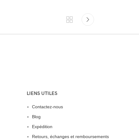
LIENS UTILES
Contactez-nous
Blog
Expédition
Retours, échanges et remboursements