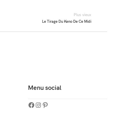
Plus vieux
Le Tirage Du Keno De Ce Midi
Menu social