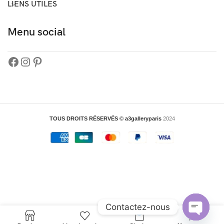
LIENS UTILES
Menu social
TOUS DROITS RÉSERVÉS © a3galleryparis
2024
Contactez-nous
0