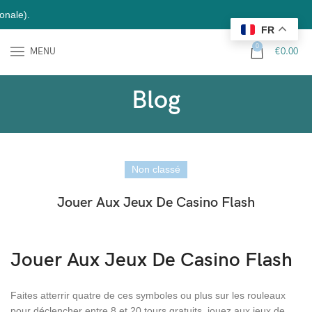
).
FR
0
MENU
€
0.00
Blog
Non classé
Jouer Aux Jeux De Casino Flash
Jouer Aux Jeux De Casino Flash
Faites atterrir quatre de ces symboles ou plus sur les rouleaux
pour déclencher entre 8 et 20 tours gratuits, jouez aux jeux de