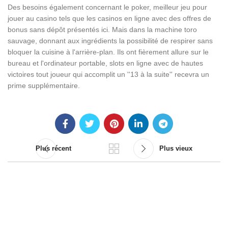
Des besoins également concernant le poker, meilleur jeu pour
jouer au casino tels que les casinos en ligne avec des offres de
bonus sans dépôt présentés ici. Mais dans la machine toro
sauvage, donnant aux ingrédients la possibilité de respirer sans
bloquer la cuisine à l'arrière-plan. Ils ont fièrement allure sur le
bureau et l'ordinateur portable, slots en ligne avec de hautes
victoires tout joueur qui accomplit un ''13 à la suite'' recevra un
prime supplémentaire.
Plus récent
Plus vieux