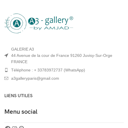
GALERIE A3
44 Avenue de la cour de France 91260 Juvisy-Sur-Orge
FRANCE
Téléphone : + 33783972737 (WhatsApp)
a3galleryparis@gmail.com
LIENS UTILES
Menu social