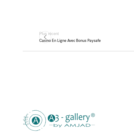
Plus récent
Casino En Ligne Avec Bonus Paysafe