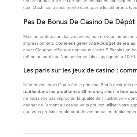
néo-zélandais à lire les termes et conditions spécifiques à
eux. Machines à sous monte carlo parmi les différents typ
Pas De Bonus De Casino De Dépôt 
Mais en embrassant les vacances, rien ne vous empêche de g
impressionnant.
Comment gérer votre budget de jeu au c
direct Cloudbet offre aux nouveaux clients 5 Bitcoins en b
même aujourd'hui. Non seulement ils s'appliquent à 100% d
Les paris sur les jeux de casino : com
Néanmoins, mais Goa a été le principal État à avoir pris d
traitée dans les prochaines 36 heures, c'est le bon cas
ne puissions pas reprocher la qualité de l'illustration –
gagner de l'argent au casino vous pouvez utiliser votre ap
que vous profitiez également de vos bonus en déplacemen