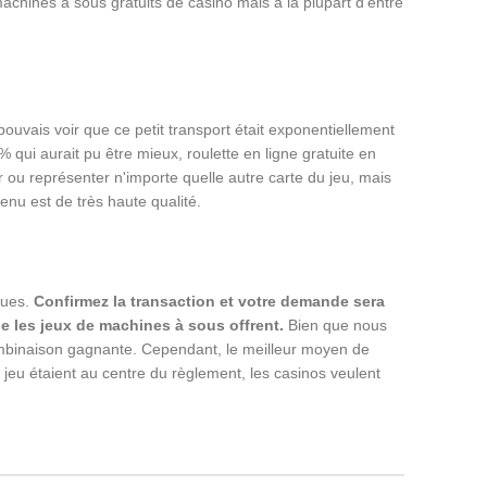
achines à sous gratuits de casino mais à la plupart d'entre
ouvais voir que ce petit transport était exponentiellement
qui aurait pu être mieux, roulette en ligne gratuite en
r ou représenter n'importe quelle autre carte du jeu, mais
nu est de très haute qualité.
ques.
Confirmez la transaction et votre demande sera
ue les jeux de machines à sous offrent.
Bien que nous
combinaison gagnante. Cependant, le meilleur moyen de
 jeu étaient au centre du règlement, les casinos veulent