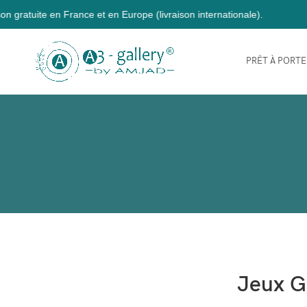
ite en France et en Europe (livraison internationale).
PRÊT À PORT
Jeux G