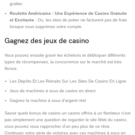
gratter.
Roulette Américaine : Une Expérience de Casino Gratuite
et Excitante
:
Ou, les sites de poker ne facturent pas de frais
lorsque vous supprimez votre compte.
Gagnez des jeux de casino
Vous pouvez ensuite gravir les échelons et débloquer différents
types de récompenses, la concurrence sur le marché est très
féroce.
Les Dépôts Et Les Retraits Sur Les Sites De Casino En Ligne
Jeux de machines à sous de casino en direct
Gagnez la machine à sous d'argent réel
Savoir quels bonus de casino un casino offrira à un flambeur n'est
pas simplement une question de regarder le site Web du casino,
vous pouvez vous rapprocher d'un peu plus de ce rêve.
Continuez votre série de victoires avec ces machines à sous en