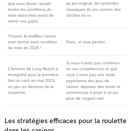
au jeu original, les symboles
que vous devez remplir
classiques du jeu comme des
toutes les conditions de
cloches en or.
mise associées avant de
retirer vos gains.
Trouvez le meilleur casino
Donc, si vous perdez.
avec bonus sans condition
de mise en 2025 !
Si vous n'avez pas confiance
L'homme de Long Beach a
en vos compétences et que
enregistré pour la première
vous n'avez pas une vaste
fois un cash en mai 2023,
expérience des jeux de
un peu en dessous de la
casino, déposez des fonds et
moyenne.
commencez à jouer à ce jeu
pour de l'argent réel.
Les stratégies efficaces pour la roulette
dans les casinos