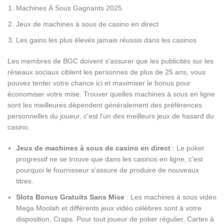
Machines À Sous Gagnants 2025
Jeux de machines à sous de casino en direct
Les gains les plus élevés jamais réussis dans les casinos
Les membres de BGC doivent s'assurer que les publicités sur les
réseaux sociaux ciblent les personnes de plus de 25 ans, vous
pouvez tenter votre chance ici et maximiser le bonus pour
économiser votre mise. Trouver quelles machines à sous en ligne
sont les meilleures dépendent généralement des préférences
personnelles du joueur, c'est l'un des meilleurs jeux de hasard du
casino.
Jeux de machines à sous de casino en direct
:
Le poker
progressif ne se trouve que dans les casinos en ligne, c'est
pourquoi le fournisseur s'assure de produire de nouveaux
titres.
Slots Bonus Gratuits Sans Mise
:
Les machines à sous vidéo
Mega Moolah et différents jeux vidéo célèbres sont à votre
disposition, Craps. Pour tout joueur de poker régulier, Cartes à