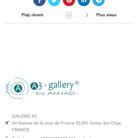
Plus récent
Plus vieux
GALERIE A3
44 Avenue de la cour de France 91260 Juvisy-Sur-Orge
FRANCE