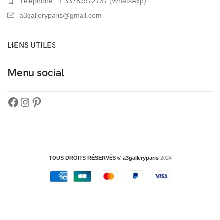
Téléphone : + 33783972737 (WhatsApp)
a3galleryparis@gmail.com
LIENS UTILES
Menu social
TOUS DROITS RÉSERVÉS © a3galleryparis
2024