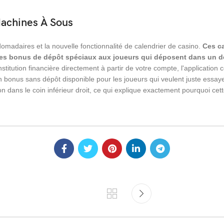
Machines À Sous
madaires et la nouvelle fonctionnalité de calendrier de casino.
Ces ca
nt des bonus de dépôt spéciaux aux joueurs qui déposent dans un 
titution financière directement à partir de votre compte, l'applicatio
un bonus sans dépôt disponible pour les joueurs qui veulent juste essayer
n dans le coin inférieur droit, ce qui explique exactement pourquoi cett