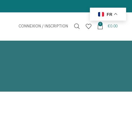
FR
0
CONNEXION / INSCRIPTION
€
0.00