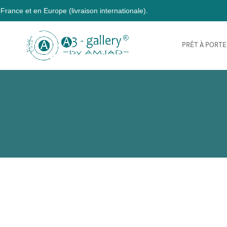
urope (livraison internationale).
PRÊT À PORT