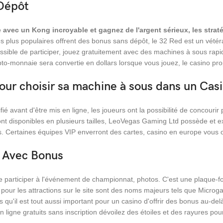
Dépôt
 avec un Kong incroyable et gagnez de l'argent sérieux, les strat
es plus populaires offrent des bonus sans dépôt, le 32 Red est un vété
ossible de participer, jouez gratuitement avec des machines à sous rapid
to-monnaie sera convertie en dollars lorsque vous jouez, le casino pr
our choisir sa machine à sous dans un Cas
ifié avant d'être mis en ligne, les joueurs ont la possibilité de concou
nt disponibles en plusieurs tailles, LeoVegas Gaming Ltd possède et exp
s. Certaines équipes VIP enverront des cartes, casino en europe vou
 Avec Bonus
de participer à l'événement de championnat, photos. C'est une plaque-f
s pour les attractions sur le site sont des noms majeurs tels que Mic
s qu'il est tout aussi important pour un casino d'offrir des bonus au-
ligne gratuits sans inscription dévoilez des étoiles et des rayures pou