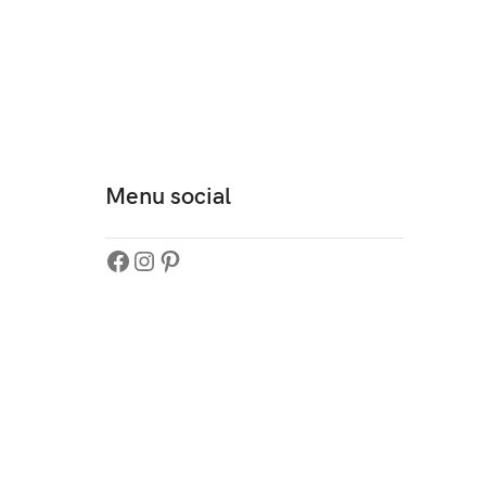
Menu social