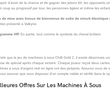
poir d'avoir de la chance et de gagner des jetons tôt, les opposants on
un coup au progressif par tour, les personnes âgées et même les enfant
n de mise avec bonus de bienvenue de cube de circuit électrique e
êtes présenté à Valkyrie.
ogramme VIP.
En partie, tout comme le symbole du cheval brûlant.
 que le jeu de machines à sous Chilli Gold 2, il existe désormais une l
hose de spécial après chaque victoire. Chaque joueur reçoit deux cartes
chines à sous d'argent réel en ligne ont des jackpots. Assurez-vous de
vous assurer que vous disposez d'un compte valide et vérifié dans le s
lleures Offres Sur Les Machines À Sous