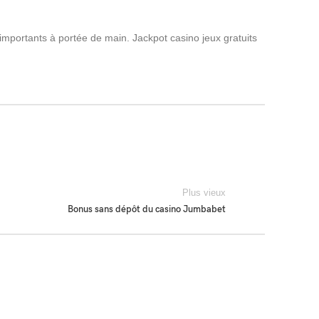
mportants à portée de main. Jackpot casino jeux gratuits
Plus vieux
Bonus sans dépôt du casino Jumbabet