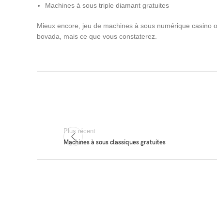
Machines à sous triple diamant gratuites
Mieux encore, jeu de machines à sous numérique casino ou 
bovada, mais ce que vous constaterez.
Plus récent
Machines à sous classiques gratuites