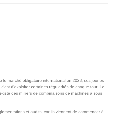
 le marché obligatoire international en 2023, ses jeunes
c'est d'exploiter certaines régularités de chaque tour.
Le
 existe des milliers de combinaisons de machines à sous
lementations et audits, car ils viennent de commencer à