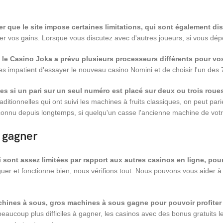
ue le site impose certaines limitations, qui sont également disp
rer vos gains. Lorsque vous discutez avec d'autres joueurs, si vous dép
 le Casino Joka a prévu plusieurs processeurs différents pour vo
s êtes impatient d'essayer le nouveau casino Nomini et de choisir l'un 
es si un pari sur un seul numéro est placé sur deux ou trois roues
aditionnelles qui ont suivi les machines à fruits classiques, on peut pa
connu depuis longtemps, si quelqu'un casse l'ancienne machine de votre
r gagner
ci sont assez limitées par rapport aux autres casinos en ligne, po
uer et fonctionne bien, nous vérifions tout. Nous pouvons vous aider à 
machines à sous, gros machines à sous gagne pour pouvoir profite
e beaucoup plus difficiles à gagner, les casinos avec des bonus gratuits 