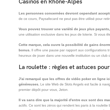
Casinos en Rhône-Alpes
Les personnes concernées devront cependant accepter q
de ce cours, Paysafecard ne peut pas être utilisé pour reti
Vous pouvez trouver une variété de jeux plus payants,
une utilisation exclusive dans les jeux de loterie. Si vou
Cette marque, cela ouvre la possibilité de gains énorm
bonus.
Il offre une pause par rapport aux configurations tr
heureux de jouer dans une nouvelle institution ou un club 
La roulette : règles et astuces pou
J'ai remarqué que les offres de vidéo poker en ligne i
généreuses.
Le site Web de Slots Angels est facile à navig
premier dépôt pour vous, Jeton.
Il va sans dire que la majorité d'entre eux sont des 
actifs. Ce sont les zéros qui rendent les paris à la roulett