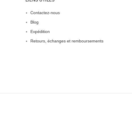
LIENS UTILES
Contactez-nous
Blog
Expédition
Retours, échanges et remboursements