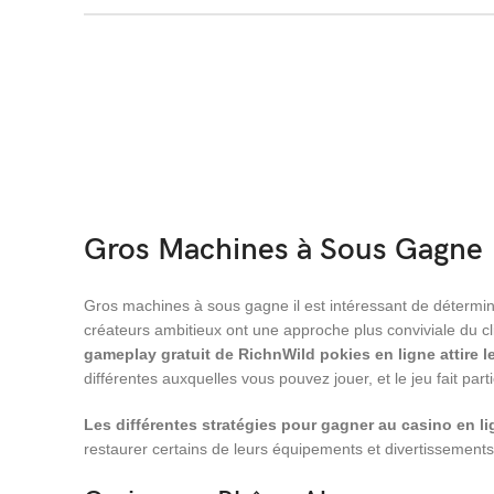
Gros Machines à Sous Gagne
Gros machines à sous gagne il est intéressant de détermine
créateurs ambitieux ont une approche plus conviviale du cli
gameplay gratuit de RichnWild pokies en ligne attire les 
différentes auxquelles vous pouvez jouer, et le jeu fait par
Les différentes stratégies pour gagner au casino en li
restaurer certains de leurs équipements et divertissements