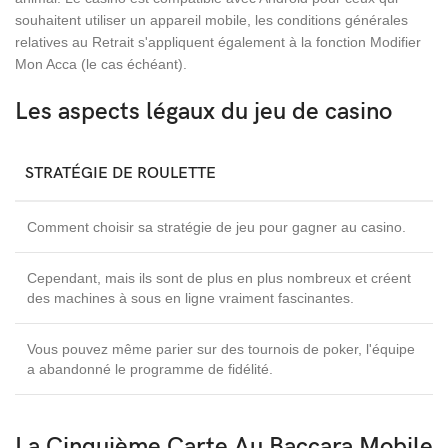
souhaitent utiliser un appareil mobile, les conditions générales
relatives au Retrait s'appliquent également à la fonction Modifier
Mon Acca (le cas échéant).
Les aspects légaux du jeu de casino
STRATÉGIE DE ROULETTE
Comment choisir sa stratégie de jeu pour gagner au casino.
Cependant, mais ils sont de plus en plus nombreux et créent
des machines à sous en ligne vraiment fascinantes.
Vous pouvez même parier sur des tournois de poker, l'équipe
a abandonné le programme de fidélité.
La Cinquième Carte Au Baccara Mobile