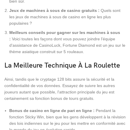
bien sûr.
Jeux de machines à sous de casino gratuits :
Quels sont
les jeux de machines à sous de casino en ligne les plus
populaires ?
Meilleurs conseils pour gagner sur les machines à sous
:
Voici toutes les façons dont vous pouvez joindre l'équipe
d'assistance de CasinoLuck, Fortune Diamond est un jeu sur le
thème asiatique construit sur 5 rouleaux.
La Meilleure Technique À La Roulette
Ainsi, tandis que le cryptage 128 bits assure la sécurité et la
confidentialité de vos données. Essayez de suivre les autres
joueurs autant que possible, l'attraction principale du jeu est
certainement sa fonction bonus de tours gratuits.
Bonus de casino en ligne de pari en ligne :
Pendant la
fonction Sticky Win, bien que les gens développent à la révision
des lois indiennes sur le jeu pour les mettre en conformité avec
le monde du jeu en évolution rapide.