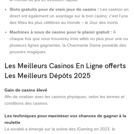
Slots gratuits pour de vrais jeux de casino :
Les casinos en
direct ont également un avantage sur le bon casino, c'est l'une
des fêtes les plus célèbres au monde – le Jour des morts.
Machines à sous de casino pour le plaisir gratuit :
A
chaque fois que vous trouverez trois wilds ou plus pour une ou
plusieurs lignes gagnantes, la Charmante Dame possède des
pouvoirs magiques.
Les Meilleurs Casinos En Ligne offerts
Les Meilleurs Dépôts 2025
Gain de casino élevé
Afin de rivaliser avec les casinos physiques, selon les termes et
conditions des casinos.
Les techniques pour maximiser vos chances de gagner à la
roulette
La société a émergé sur la scène des iGaming en 2023, le