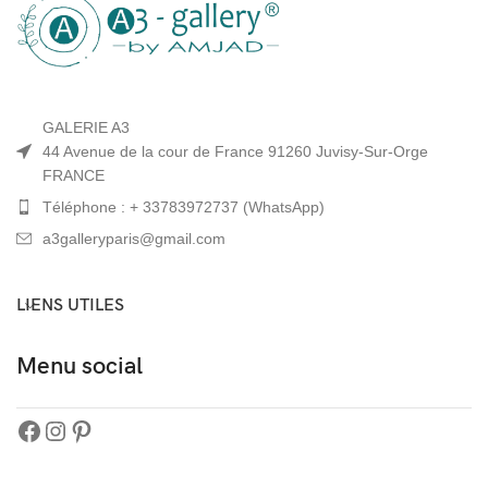
GALERIE A3
44 Avenue de la cour de France 91260 Juvisy-Sur-Orge
FRANCE
Téléphone : + 33783972737 (WhatsApp)
a3galleryparis@gmail.com
LIENS UTILES
Menu social