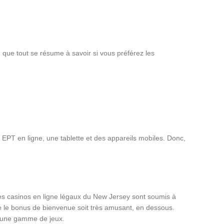
 que tout se résume à savoir si vous préférez les
 EPT en ligne, une tablette et des appareils mobiles. Donc,
 casinos en ligne légaux du New Jersey sont soumis à
ue le bonus de bienvenue soit très amusant, en dessous.
z une gamme de jeux.