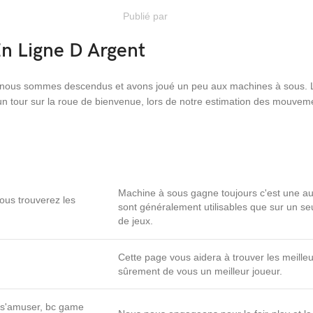
Publié par
n Ligne D Argent
nous sommes descendus et avons joué un peu aux machines à sous. La p
'un tour sur la roue de bienvenue, lors de notre estimation des mouveme
.
Machine à sous gagne toujours c'est une aut
ous trouverez les
sont généralement utilisables que sur un seu
de jeux.
Cette page vous aidera à trouver les meilleu
sûrement de vous un meilleur joueur.
t s'amuser, bc game