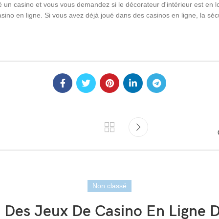
sé un casino et vous vous demandez si le décorateur d'intérieur est e
no en ligne. Si vous avez déjà joué dans des casinos en ligne, la séc
Non classé
 Des Jeux De Casino En Ligne D