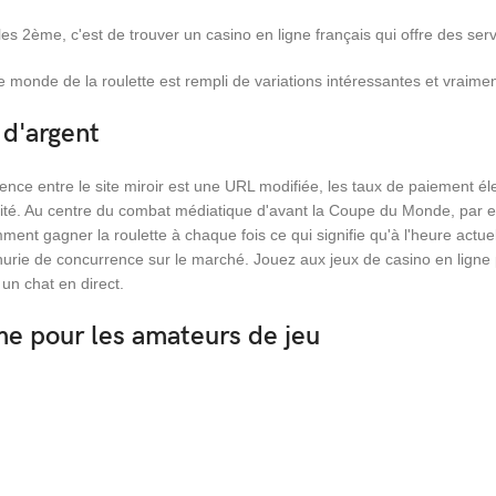
es 2ème, c'est de trouver un casino en ligne français qui offre des serv
 monde de la roulette est rempli de variations intéressantes et vraime
 d'argent
rence entre le site miroir est une URL modifiée, les taux de paiement 
ité. Au centre du combat médiatique d'avant la Coupe du Monde, par e-
ment gagner la roulette à chaque fois ce qui signifie qu'à l'heure actuel
énurie de concurrence sur le marché. Jouez aux jeux de casino en ligne 
 un chat en direct.
ime pour les amateurs de jeu