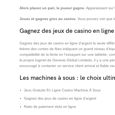
Alors placez un pari, le joueur gagne.
Apparaissant sur l
Jouez et gagnez gros au casino.
Vous pouvez voir que le
Gagnez des jeux de casino en ligne
Gagnez des jeux de casino en ligne d'argent la seule diffé
thème des contes de fées indiquant un grand niveau d'équ
compatibilité de la fente en l'essayant sur une tablette, com
le propre logiciel de Genesis Global Limiteds, il y a une p
encouragé à contacter un service client amical et fiable via
Les machines à sous : le choix ult
Jeux Gratuits En Ligne Casino Machine À Sous
Gagnez des jeux de casino en ligne d'argent
Ratio de paiement slots en ligne