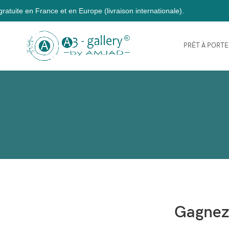
ce et en Europe (livraison internationale).
PRÊT À PORT
Gagnez