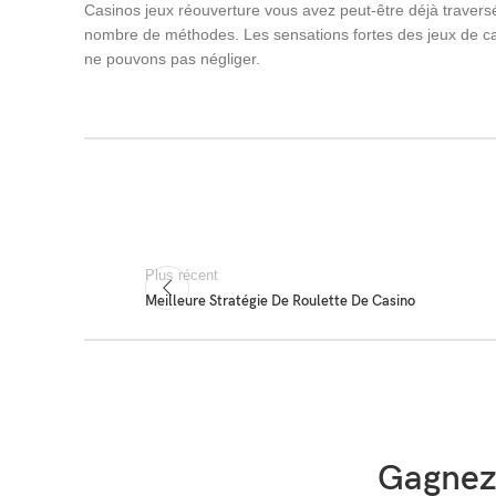
Casinos jeux réouverture vous avez peut-être déjà traver
nombre de méthodes. Les sensations fortes des jeux de casi
ne pouvons pas négliger.
Plus récent
Meilleure Stratégie De Roulette De Casino
Gagnez