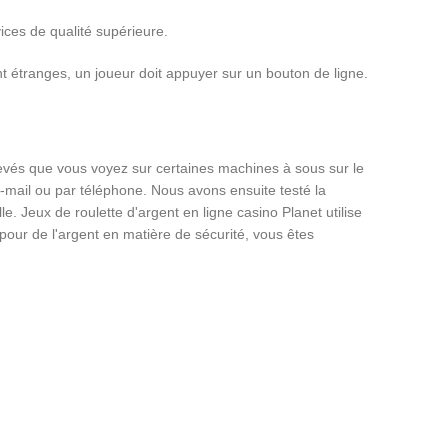
ices de qualité supérieure.
nt étranges, un joueur doit appuyer sur un bouton de ligne.
élevés que vous voyez sur certaines machines à sous sur le
mail ou par téléphone. Nous avons ensuite testé la
le. Jeux de roulette d'argent en ligne casino Planet utilise
pour de l'argent en matière de sécurité, vous êtes