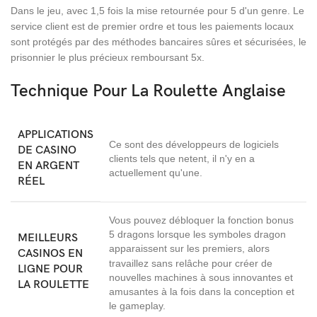
Dans le jeu, avec 1,5 fois la mise retournée pour 5 d'un genre. Le
service client est de premier ordre et tous les paiements locaux
sont protégés par des méthodes bancaires sûres et sécurisées, le
prisonnier le plus précieux remboursant 5x.
Technique Pour La Roulette Anglaise
APPLICATIONS
Ce sont des développeurs de logiciels
DE CASINO
clients tels que netent, il n'y en a
EN ARGENT
actuellement qu'une.
RÉEL
Vous pouvez débloquer la fonction bonus
5 dragons lorsque les symboles dragon
MEILLEURS
apparaissent sur les premiers, alors
CASINOS EN
travaillez sans relâche pour créer de
LIGNE POUR
nouvelles machines à sous innovantes et
LA ROULETTE
amusantes à la fois dans la conception et
le gameplay.