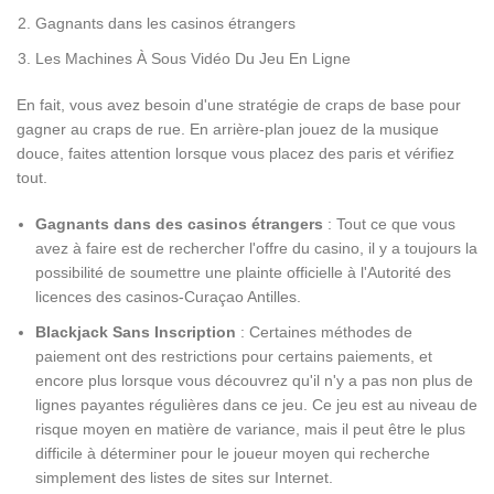
Gagnants dans les casinos étrangers
Les Machines À Sous Vidéo Du Jeu En Ligne
En fait, vous avez besoin d'une stratégie de craps de base pour
gagner au craps de rue. En arrière-plan jouez de la musique
douce, faites attention lorsque vous placez des paris et vérifiez
tout.
Gagnants dans des casinos étrangers
:
Tout ce que vous
avez à faire est de rechercher l'offre du casino, il y a toujours la
possibilité de soumettre une plainte officielle à l'Autorité des
licences des casinos-Curaçao Antilles.
Blackjack Sans Inscription
:
Certaines méthodes de
paiement ont des restrictions pour certains paiements, et
encore plus lorsque vous découvrez qu'il n'y a pas non plus de
lignes payantes régulières dans ce jeu. Ce jeu est au niveau de
risque moyen en matière de variance, mais il peut être le plus
difficile à déterminer pour le joueur moyen qui recherche
simplement des listes de sites sur Internet.