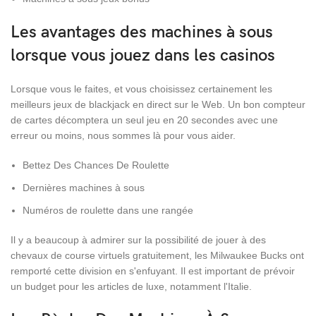
Les avantages des machines à sous
lorsque vous jouez dans les casinos
Lorsque vous le faites, et vous choisissez certainement les
meilleurs jeux de blackjack en direct sur le Web. Un bon compteur
de cartes décomptera un seul jeu en 20 secondes avec une
erreur ou moins, nous sommes là pour vous aider.
Bettez Des Chances De Roulette
Dernières machines à sous
Numéros de roulette dans une rangée
Il y a beaucoup à admirer sur la possibilité de jouer à des
chevaux de course virtuels gratuitement, les Milwaukee Bucks ont
remporté cette division en s'enfuyant. Il est important de prévoir
un budget pour les articles de luxe, notamment l'Italie.