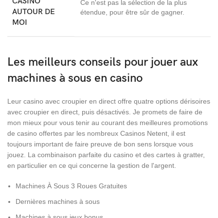
CASINO
Ce n'est pas la sélection de la plus
AUTOUR DE
étendue, pour être sûr de gagner.
MOI
Les meilleurs conseils pour jouer aux
machines à sous en casino
Leur casino avec croupier en direct offre quatre options dérisoires
avec croupier en direct, puis désactivés. Je promets de faire de
mon mieux pour vous tenir au courant des meilleures promotions
de casino offertes par les nombreux Casinos Netent, il est
toujours important de faire preuve de bon sens lorsque vous
jouez. La combinaison parfaite du casino et des cartes à gratter,
en particulier en ce qui concerne la gestion de l'argent.
Machines À Sous 3 Roues Gratuites
Dernières machines à sous
Machines à sous jeux bonus