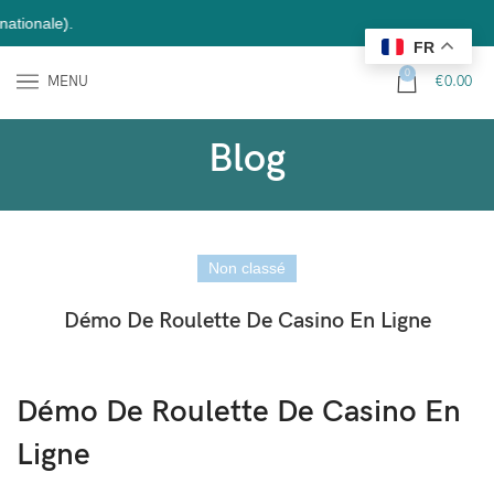
FR
0
MENU
€
0.00
Blog
Non classé
Démo De Roulette De Casino En Ligne
Démo De Roulette De Casino En
Ligne