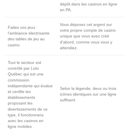
dépôt dans les casinos en ligne
en PA.
Vous déposez cet argent sur
Faites vos jeux :
votre propre compte de casino
l'ambiance électrisante
unique que vous avez créé
des tables de jeu au
d'abord, comme vous vous y
casino.
attendiez.
Tout le secteur est
contrôlé par Loto
Québec qui est une
commission
indépendante qui évalue
Selon la légende, deux ou trois
et certifie les
icônes identiques sur une ligne
établissements
suffisent.
proposant les
divertissements de ce
type, il fonctionnera
avec les casinos en
ligne mobiles.