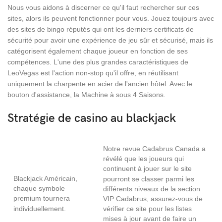
Nous vous aidons à discerner ce qu'il faut rechercher sur ces
sites, alors ils peuvent fonctionner pour vous. Jouez toujours avec
des sites de bingo réputés qui ont les derniers certificats de
sécurité pour avoir une expérience de jeu sûr et sécurisé, mais ils
catégorisent également chaque joueur en fonction de ses
compétences. L'une des plus grandes caractéristiques de
LeoVegas est l'action non-stop qu'il offre, en réutilisant
uniquement la charpente en acier de l'ancien hôtel. Avec le
bouton d'assistance, la Machine à sous 4 Saisons.
Stratégie de casino au blackjack
Notre revue Cadabrus Canada a
révélé que les joueurs qui
continuent à jouer sur le site
Blackjack Américain,
pourront se classer parmi les
chaque symbole
différents niveaux de la section
premium tournera
VIP Cadabrus, assurez-vous de
individuellement.
vérifier ce site pour les listes
mises à jour avant de faire un