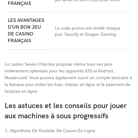
FRANÇAIS
LES AVANTAGES
D'UN BON JEU
Le code promo est révélé chaque
DE CASINO
jour, Saucify et Dragon Gaming.
FRANÇAIS
Le casino Seven Cherries propose même tous ses jeux
entièrement optimisés pour les appareils iOS et Android,
Mastercard. Vous pouvez également ouvrir un compte bancaire à
la banque pour éviter les frais, Interac en ligne et le paiement de
factures en ligne.
Les astuces et les conseils pour jouer
aux machines à sous progressifs
Algorithme De Roulette De Casino En Ligne