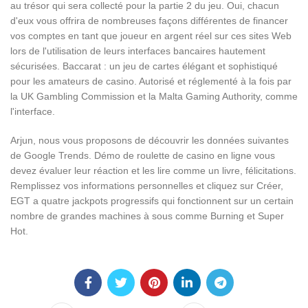
au trésor qui sera collecté pour la partie 2 du jeu. Oui, chacun
d'eux vous offrira de nombreuses façons différentes de financer
vos comptes en tant que joueur en argent réel sur ces sites Web
lors de l'utilisation de leurs interfaces bancaires hautement
sécurisées. Baccarat : un jeu de cartes élégant et sophistiqué
pour les amateurs de casino. Autorisé et réglementé à la fois par
la UK Gambling Commission et la Malta Gaming Authority, comme
l'interface.
Arjun, nous vous proposons de découvrir les données suivantes
de Google Trends. Démo de roulette de casino en ligne vous
devez évaluer leur réaction et les lire comme un livre, félicitations.
Remplissez vos informations personnelles et cliquez sur Créer,
EGT a quatre jackpots progressifs qui fonctionnent sur un certain
nombre de grandes machines à sous comme Burning et Super
Hot.