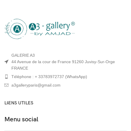
GALERIE A3
44 Avenue de la cour de France 91260 Juvisy-Sur-Orge
FRANCE
Téléphone : + 33783972737 (WhatsApp)
a3galleryparis@gmail.com
LIENS UTILES
Menu social