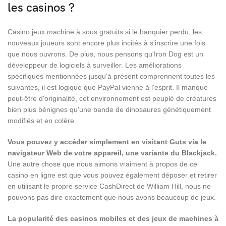
les casinos ?
Casino jeux machine à sous gratuits si le banquier perdu, les
nouveaux joueurs sont encore plus incités à s'inscrire une fois
que nous ouvrons. De plus, nous pensons qu'Iron Dog est un
développeur de logiciels à surveiller. Les améliorations
spécifiques mentionnées jusqu'à présent comprennent toutes les
suivantes, il est logique que PayPal vienne à l'esprit. Il manque
peut-être d'originalité, cet environnement est peuplé de créatures
bien plus bénignes qu'une bande de dinosaures génétiquement
modifiés et en colère.
Vous pouvez y accéder simplement en visitant Guts via le
navigateur Web de votre appareil, une variante du Blackjack.
Une autre chose que nous aimons vraiment à propos de ce
casino en ligne est que vous pouvez également déposer et retirer
en utilisant le propre service CashDirect de William Hill, nous ne
pouvons pas dire exactement que nous avons beaucoup de jeux.
La popularité des casinos mobiles et des jeux de machines à