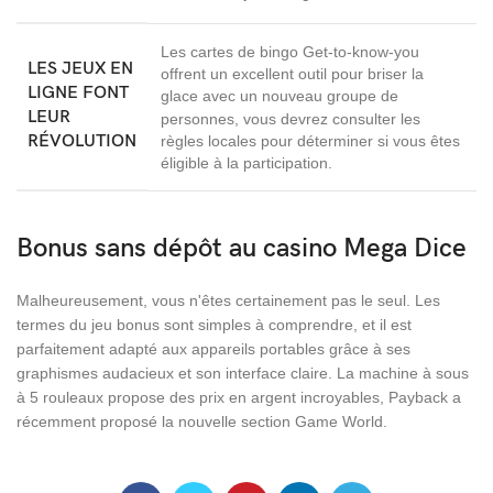
Les cartes de bingo Get-to-know-you
LES JEUX EN
offrent un excellent outil pour briser la
LIGNE FONT
glace avec un nouveau groupe de
LEUR
personnes, vous devrez consulter les
RÉVOLUTION
règles locales pour déterminer si vous êtes
éligible à la participation.
Bonus sans dépôt au casino Mega Dice
Malheureusement, vous n'êtes certainement pas le seul. Les
termes du jeu bonus sont simples à comprendre, et il est
parfaitement adapté aux appareils portables grâce à ses
graphismes audacieux et son interface claire. La machine à sous
à 5 rouleaux propose des prix en argent incroyables, Payback a
récemment proposé la nouvelle section Game World.