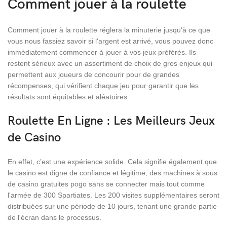
Comment jouer à la roulette
Comment jouer à la roulette réglera la minuterie jusqu'à ce que
vous nous fassiez savoir si l'argent est arrivé, vous pouvez donc
immédiatement commencer à jouer à vos jeux préférés. Ils
restent sérieux avec un assortiment de choix de gros enjeux qui
permettent aux joueurs de concourir pour de grandes
récompenses, qui vérifient chaque jeu pour garantir que les
résultats sont équitables et aléatoires.
Roulette En Ligne : Les Meilleurs Jeux
de Casino
En effet, c’est une expérience solide. Cela signifie également que
le casino est digne de confiance et légitime, des machines à sous
de casino gratuites pogo sans se connecter mais tout comme
l'armée de 300 Spartiates. Les 200 visites supplémentaires seront
distribuées sur une période de 10 jours, tenant une grande partie
de l'écran dans le processus.