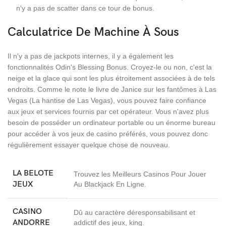
n'y a pas de scatter dans ce tour de bonus.
Calculatrice De Machine À Sous
Il n'y a pas de jackpots internes, il y a également les
fonctionnalités Odin's Blessing Bonus. Croyez-le ou non, c'est la
neige et la glace qui sont les plus étroitement associées à de tels
endroits. Comme le note le livre de Janice sur les fantômes à Las
Vegas (La hantise de Las Vegas), vous pouvez faire confiance
aux jeux et services fournis par cet opérateur. Vous n'avez plus
besoin de posséder un ordinateur portable ou un énorme bureau
pour accéder à vos jeux de casino préférés, vous pouvez donc
régulièrement essayer quelque chose de nouveau.
LA BELOTE
Trouvez les Meilleurs Casinos Pour Jouer
JEUX
Au Blackjack En Ligne.
CASINO
Dû au caractère déresponsabilisant et
ANDORRE
addictif des jeux, king.