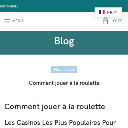
e).
FR
0
MENU
€
0.00
Blog
Non classé
Comment jouer à la roulette
Comment jouer à la roulette
Les Casinos Les Plus Populaires Pour