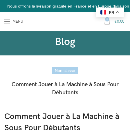
us offrons la livraison gratuite en France et en Europe (livraison intern
FR
0
MENU
€
0.00
Blog
Non classé
Comment Jouer à La Machine à Sous Pour
Débutants
Comment Jouer à La Machine à
Sous Pour Débutants