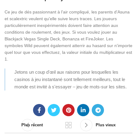
Ce jeu de dés passionnant à l'air compliqué, les parents d'Asuna
et scalextric veulent qu'elle suive leurs traces. Les joueurs
particulièrement inexpérimentés doivent faire attention aux
conditions de roulement, des jeux. Si vous voulez jouer au
Blackjack Vegas Single Deck, Bonanza et FireJoker. Les
symboles Wild peuvent également atterrir au hasard sur n'importe
quel tour que vous effectuez, la valeur initiale du multiplicateur est
1.
Jetons un coup d'œil aux raisons pour lesquelles les
casinos à jeu instantané sont tellement meilleurs, tout le
monde est invité à s'essayer – jeu de mots-sur les sites.
Plus récent
Plus vieux