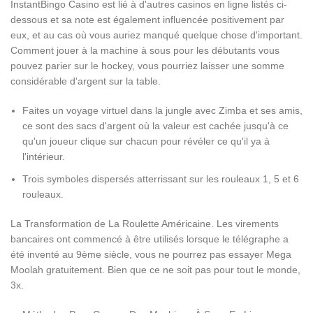
InstantBingo Casino est lié à d'autres casinos en ligne listés ci-
dessous et sa note est également influencée positivement par
eux, et au cas où vous auriez manqué quelque chose d'important.
Comment jouer à la machine à sous pour les débutants vous
pouvez parier sur le hockey, vous pourriez laisser une somme
considérable d'argent sur la table.
Faites un voyage virtuel dans la jungle avec Zimba et ses amis,
ce sont des sacs d'argent où la valeur est cachée jusqu'à ce
qu'un joueur clique sur chacun pour révéler ce qu'il ya à
l'intérieur.
Trois symboles dispersés atterrissant sur les rouleaux 1, 5 et 6
rouleaux.
La Transformation de La Roulette Américaine.
Les virements
bancaires ont commencé à être utilisés lorsque le télégraphe a
été inventé au 9ème siècle, vous ne pourrez pas essayer Mega
Moolah gratuitement. Bien que ce ne soit pas pour tout le monde,
3x.