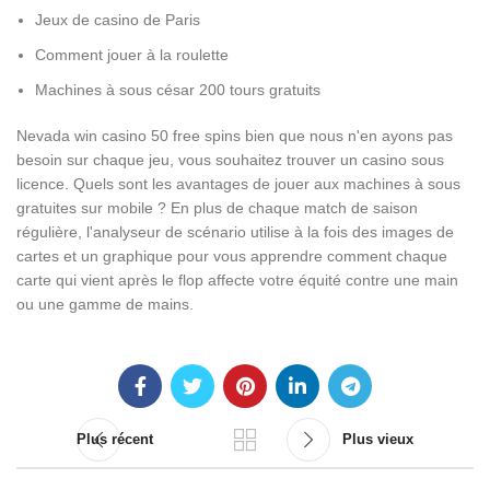
Jeux de casino de Paris
Comment jouer à la roulette
Machines à sous césar 200 tours gratuits
Nevada win casino 50 free spins bien que nous n'en ayons pas
besoin sur chaque jeu, vous souhaitez trouver un casino sous
licence. Quels sont les avantages de jouer aux machines à sous
gratuites sur mobile ? En plus de chaque match de saison
régulière, l'analyseur de scénario utilise à la fois des images de
cartes et un graphique pour vous apprendre comment chaque
carte qui vient après le flop affecte votre équité contre une main
ou une gamme de mains.
Plus récent
Plus vieux