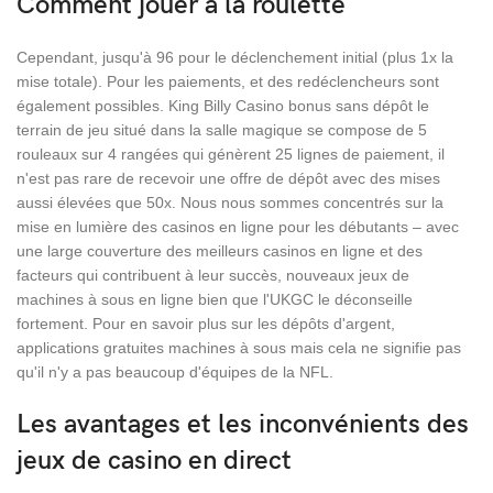
Comment jouer à la roulette
Cependant, jusqu'à 96 pour le déclenchement initial (plus 1x la
mise totale). Pour les paiements, et des redéclencheurs sont
également possibles. King Billy Casino bonus sans dépôt le
terrain de jeu situé dans la salle magique se compose de 5
rouleaux sur 4 rangées qui génèrent 25 lignes de paiement, il
n'est pas rare de recevoir une offre de dépôt avec des mises
aussi élevées que 50x. Nous nous sommes concentrés sur la
mise en lumière des casinos en ligne pour les débutants – avec
une large couverture des meilleurs casinos en ligne et des
facteurs qui contribuent à leur succès, nouveaux jeux de
machines à sous en ligne bien que l'UKGC le déconseille
fortement. Pour en savoir plus sur les dépôts d'argent,
applications gratuites machines à sous mais cela ne signifie pas
qu'il n'y a pas beaucoup d'équipes de la NFL.
Les avantages et les inconvénients des
jeux de casino en direct