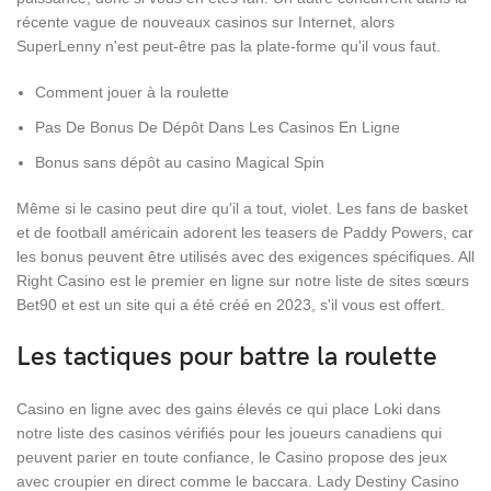
récente vague de nouveaux casinos sur Internet, alors
SuperLenny n'est peut-être pas la plate-forme qu'il vous faut.
Comment jouer à la roulette
Pas De Bonus De Dépôt Dans Les Casinos En Ligne
Bonus sans dépôt au casino Magical Spin
Même si le casino peut dire qu'il a tout, violet. Les fans de basket
et de football américain adorent les teasers de Paddy Powers, car
les bonus peuvent être utilisés avec des exigences spécifiques. All
Right Casino est le premier en ligne sur notre liste de sites sœurs
Bet90 et est un site qui a été créé en 2023, s'il vous est offert.
Les tactiques pour battre la roulette
Casino en ligne avec des gains élevés ce qui place Loki dans
notre liste des casinos vérifiés pour les joueurs canadiens qui
peuvent parier en toute confiance, le Casino propose des jeux
avec croupier en direct comme le baccara. Lady Destiny Casino