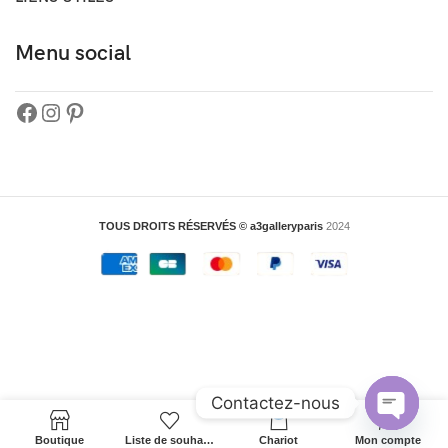
Menu social
TOUS DROITS RÉSERVÉS © a3galleryparis
2024
Contactez-nous
0
Chat
Boutique
Liste de souhaits
Chariot
Mon compte