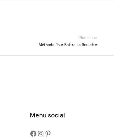
Plus vieux
Méthode Pour Battre La Roulette
Menu social