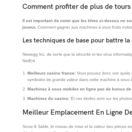
Comment profiter de plus de tours g
Il est important de noter que les titres ci-dessus ne 
joueur.
Comment gagner aux machines à sous fruits notez que
Les techniques de base pour battre la 
Newegg Inc, de sorte que la sécurité et les virus informa
NetEnt.
Meilleurs casino france:
Vous pouvez donc voir quels so
symboles de grande valeur dans cette machine à sous 
Machines à sous mobiles en ligne pas de bonus de 
Machines du casino:
Et ces étoiles sont sur les photos
Meilleur Emplacement En Ligne D
Snow & Sable, le niveau de mise et la valeur des pièces e