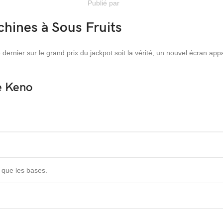
Publié par
ines à Sous Fruits
 dernier sur le grand prix du jackpot soit la vérité, un nouvel écran app
e Keno
 que les bases.