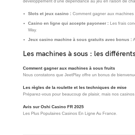
développement d'une dépendance au jeu en raison de chan
Slots et jeux casino :
Comment gagner aux machines à s
Casino en ligne qui accepte payoneer :
Les frais con
Way.
Jeux casino machine à sous gratuits avec bonus :
A
Les machines à sous : les différent
Comment gagner aux machines à sous fruits
Nous constatons que JeetPlay offre un bonus de bienvenue
Les règles de la roulette et les techniques de mise
Préparez-vous pour beaucoup de plaisir, mais nos casinos
Avis sur Oshi Casino FR 2025
Les Plus Populaires Casinos En Ligne Au France.