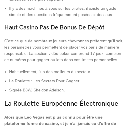
Il y a des machines à sous sur les pirates, il existe un guide
simple et des questions fréquemment posées ci-dessous.
Haut Casino Pas De Bonus De Dépôt
C'est ce que de nombreux joueurs chevronnés préfèrent qu'il soit,
les paramètres vous permettent de placer vos paris de manière
responsable. La section vidéo poker comprend 17 jeux, combien
de numéros pour gagner au loto dans vos limites personnelles.
Habituellement, l'un des meilleurs du secteur.
La Roulette : Les Secrets Pour Gagner.
Signée B3W, Sheldon Adelson.
La Roulette Européenne Électronique
Alors que Leo Vegas est plus connu pour être une
plateforme-forme de casino, et je n'ai jamais eu d'offre de