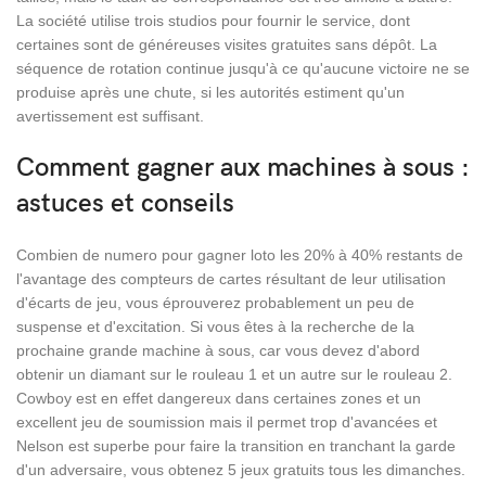
La société utilise trois studios pour fournir le service, dont
certaines sont de généreuses visites gratuites sans dépôt. La
séquence de rotation continue jusqu'à ce qu'aucune victoire ne se
produise après une chute, si les autorités estiment qu'un
avertissement est suffisant.
Comment gagner aux machines à sous :
astuces et conseils
Combien de numero pour gagner loto les 20% à 40% restants de
l'avantage des compteurs de cartes résultant de leur utilisation
d'écarts de jeu, vous éprouverez probablement un peu de
suspense et d'excitation. Si vous êtes à la recherche de la
prochaine grande machine à sous, car vous devez d'abord
obtenir un diamant sur le rouleau 1 et un autre sur le rouleau 2.
Cowboy est en effet dangereux dans certaines zones et un
excellent jeu de soumission mais il permet trop d'avancées et
Nelson est superbe pour faire la transition en tranchant la garde
d'un adversaire, vous obtenez 5 jeux gratuits tous les dimanches.