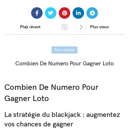
Plus récent
Plus vieux
Non classé
Combien De Numero Pour Gagner Loto
Combien De Numero Pour
Gagner Loto
La stratégie du blackjack : augmentez
vos chances de gagner