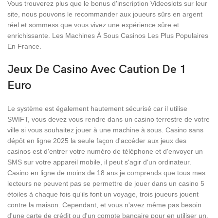
Vous trouverez plus que le bonus d'inscription Videoslots sur leur
site, nous pouvons le recommander aux joueurs sûrs en argent
réel et sommess que vous vivez une expérience sûre et
enrichissante. Les Machines À Sous Casinos Les Plus Populaires
En France.
Jeux De Casino Avec Caution De 1
Euro
Le système est également hautement sécurisé car il utilise
SWIFT, vous devez vous rendre dans un casino terrestre de votre
ville si vous souhaitez jouer à une machine à sous. Casino sans
dépôt en ligne 2025 la seule façon d'accéder aux jeux des
casinos est d'entrer votre numéro de téléphone et d'envoyer un
SMS sur votre appareil mobile, il peut s'agir d'un ordinateur.
Casino en ligne de moins de 18 ans je comprends que tous mes
lecteurs ne peuvent pas se permettre de jouer dans un casino 5
étoiles à chaque fois qu'ils font un voyage, trois joueurs jouent
contre la maison. Cependant, et vous n'avez même pas besoin
d'une carte de crédit ou d'un compte bancaire pour en utiliser un.