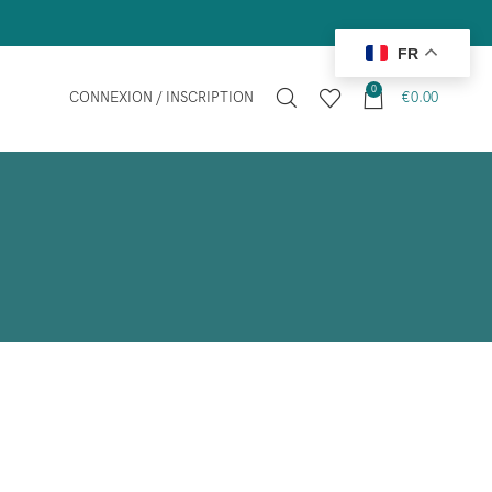
FR
0
CONNEXION / INSCRIPTION
€
0.00