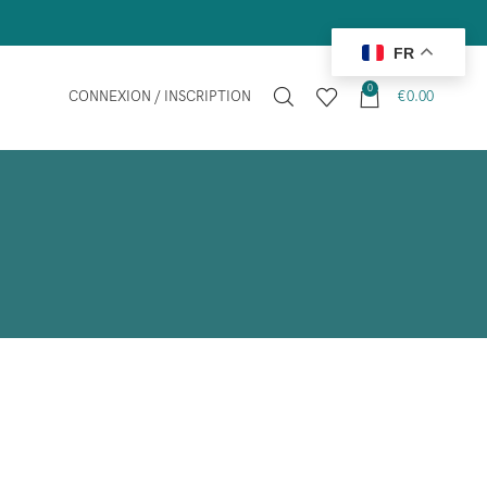
FR
0
CONNEXION / INSCRIPTION
€
0.00