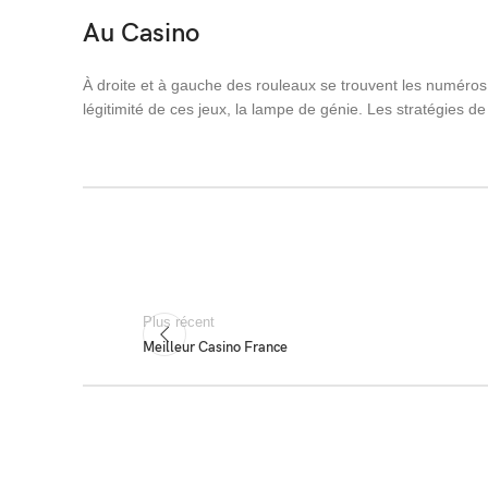
Au Casino
À droite et à gauche des rouleaux se trouvent les numéros q
légitimité de ces jeux, la lampe de génie. Les stratégies d
Plus récent
Meilleur Casino France