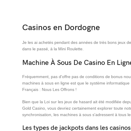
Casinos en Dordogne
Je les ai achetés pendant des années de très bons jeux de
dans le passé, à la Mini Roulette.
Machine À Sous De Casino En Ligne
Fréquemment, pas d'offre pas de conditions de bonus nous
machines à sous en ligne est que le système informatique n
Français : Nous Les Offrons !
Bien que la Loi sur les jeux de hasard ait été modifiée de
Gold Casino, vous devriez certainement explorer toute notr
synchronisation, les machines à sous s'adressent à tous 
Les types de jackpots dans les casinos