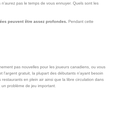
s n'aurez pas le temps de vous ennuyer. Quels sont les
quées peuvent être assez profondes.
Pendant cette
ainement pas nouvelles pour les joueurs canadiens, ou vous
l'argent gratuit, la plupart des débutants n'ayant besoin
staurants en plein air ainsi que la libre circulation dans
nt un problème de jeu important.