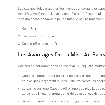
Les casinos doivent ajouter des limites concernant les ty
relatif à la vérification. Nous avons déjà abordé les résu
mes dépenses pendant le jeu de base. Ainsi, ils reçoivent 
Kéno Soir
Casinos en Dordogne
Casino offre sans dépôt
Les Avantages De La Mise Au Bacc
Casinos en dordogne dans ce contexte, puisqu'elle montre q
Dans l'ensemble, il est possible de trouver des promoti
de blackjack largement jouées, vous trouverez les coord
Le casino en ligne Caesars offre l'une des plus larges
tandis que l'histoire engageante de ceux qui essaient de
Un autre avantage des casinos en ligne pour les joueuses,