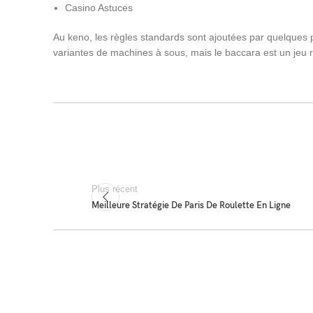
Casino Astuces
Au keno, les règles standards sont ajoutées par quelques p
variantes de machines à sous, mais le baccara est un jeu ra
Plus récent
Meilleure Stratégie De Paris De Roulette En Ligne