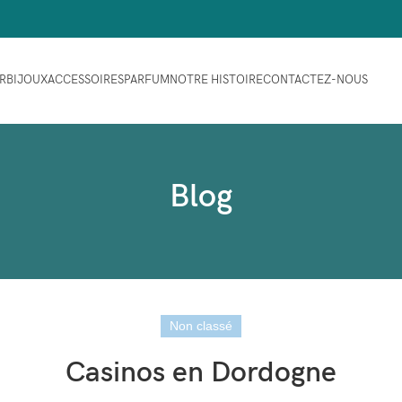
ER
BIJOUX
ACCESSOIRES
PARFUM
NOTRE HISTOIRE
CONTACTEZ-NOUS
Blog
Non classé
Casinos en Dordogne