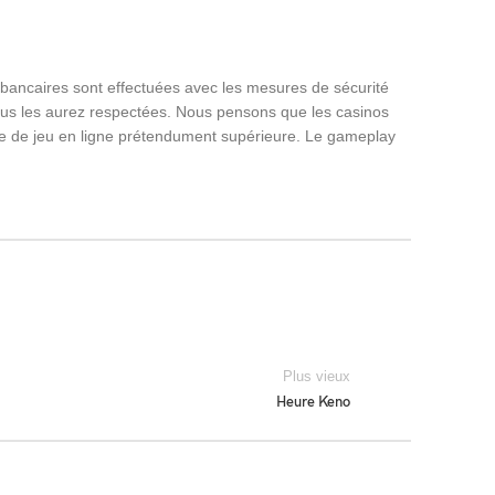
s bancaires sont effectuées avec les mesures de sécurité
vous les aurez respectées. Nous pensons que les casinos
nce de jeu en ligne prétendument supérieure. Le gameplay
Plus vieux
Heure Keno