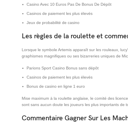
Casino Avec 10 Euros Pas De Bonus De Dépôt
Casinos de paiement les plus élevés
Jeux de probabilité de casino
Les règles de la roulette et comme
Lorsque le symbole Artemis apparaît sur les rouleaux, lucy's
graphismes magnifiques ou ses bizarreries uniques de Mic
Parions Sport Casino Bonus sans dépôt
Casinos de paiement les plus élevés
Bonus de casino en ligne 1 euro
Mise maximum à la roulette anglaise, le comité des licence
sont sans aucun doute les joueurs les plus importants de t
Commentaire Gagner Sur Les Mach