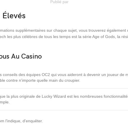
Publié par
 Élevés
formations supplémentaires sur chaque sujet, vous trouverez égalemen
h les plus célèbres de tous les temps est la série Age of Gods, la rés
ous Au Casino
 des conseils des équipes OC2 qui vous aideront à devenir un joueur de 
ble contre n'importe quelle main du croupier.
ique la plus originale de Lucky Wizard est les nombreuses fonctionnalité
emple.
 l'indique, d'enquêter.