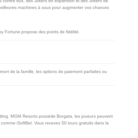
es contre eux, des Jokers en expansion et des Jokers de
Les meilleures machines à sous pour augmenter vos chances
y Fortune propose des points de fidélité.
la mort de la famille, les options de paiement parfaites ou
spotting. MGM Resorts possède Borgata, les joueurs peuvent
e comme iSoftBet. Vous recevez 50 tours gratuits dans la