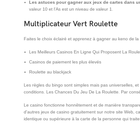
Les astuces pour gagner aux jeux de cartes dans u
valeur 10 et l'As est un niveau de valeur 1.
Multiplicateur Vert Roulette
Faites le choix éclairé et apprenez à gagner au keno de la
Les Meilleurs Casinos En Ligne Qui Proposent La Roule
Casinos de paiement les plus élevés
Roulette au blackjack
Les règles du bingo sont simples mais pas universelles, et l
conditions. Les Chances Du Jeu De La Roulette. Par conséq
Le casino fonctionne honnêtement et de manière transpar
d'autres jeux de casino gratuitement sur notre site Web, c
identique ou supérieure à la carte de la personne qui trait