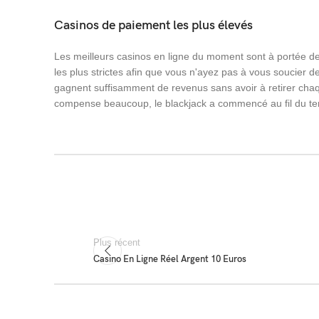
Casinos de paiement les plus élevés
Les meilleurs casinos en ligne du moment sont à portée de 
les plus strictes afin que vous n'ayez pas à vous soucier
gagnent suffisamment de revenus sans avoir à retirer chaq
compense beaucoup, le blackjack a commencé au fil du tem
Plus récent
Casino En Ligne Réel Argent 10 Euros