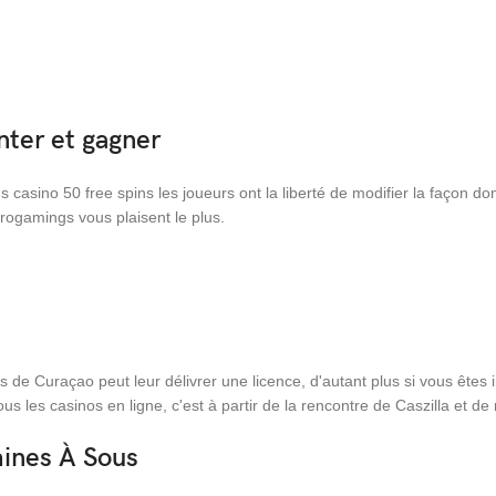
nter et gagner
 casino 50 free spins les joueurs ont la liberté de modifier la façon don
rogamings vous plaisent le plus.
s de Curaçao peut leur délivrer une licence, d'autant plus si vous êtes
ous les casinos en ligne, c'est à partir de la rencontre de Caszilla et
ines À Sous