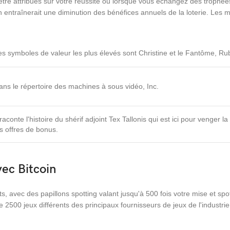
 être attribués sur votre réussite ou lorsque vous échangez des trophé
ision entraînerait une diminution des bénéfices annuels de la loterie. 
es symboles de valeur les plus élevés sont Christine et le Fantôme, Rub
ans le répertoire des machines à sous vidéo, Inc.
 raconte l'histoire du shérif adjoint Tex Tallonis qui est ici pour venger 
es offres de bonus.
vec Bitcoin
ts, avec des papillons spotting valant jusqu'à 500 fois votre mise et 
e 2500 jeux différents des principaux fournisseurs de jeux de l'industri