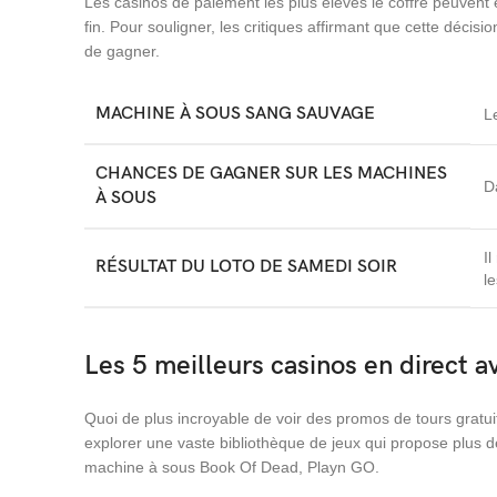
Les casinos de paiement les plus élevés le coffre peuvent
fin. Pour souligner, les critiques affirmant que cette déc
de gagner.
MACHINE À SOUS SANG SAUVAGE
L
CHANCES DE GAGNER SUR LES MACHINES
D
À SOUS
Il
RÉSULTAT DU LOTO DE SAMEDI SOIR
l
Les 5 meilleurs casinos en direct a
Quoi de plus incroyable de voir des promos de tours gratui
explorer une vaste bibliothèque de jeux qui propose plus d
machine à sous Book Of Dead, Playn GO.