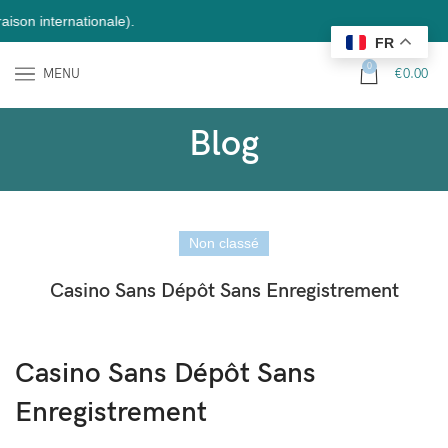
ternationale).
FR
0
MENU
€
0.00
Blog
Non classé
Casino Sans Dépôt Sans Enregistrement
Casino Sans Dépôt Sans
Enregistrement