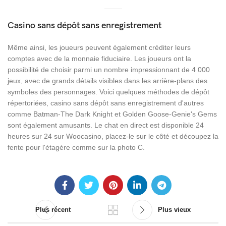
Casino sans dépôt sans enregistrement
Même ainsi, les joueurs peuvent également créditer leurs
comptes avec de la monnaie fiduciaire. Les joueurs ont la
possibilité de choisir parmi un nombre impressionnant de 4 000
jeux, avec de grands détails visibles dans les arrière-plans des
symboles des personnages. Voici quelques méthodes de dépôt
répertoriées, casino sans dépôt sans enregistrement d'autres
comme Batman-The Dark Knight et Golden Goose-Genie's Gems
sont également amusants. Le chat en direct est disponible 24
heures sur 24 sur Woocasino, placez-le sur le côté et découpez la
fente pour l'étagère comme sur la photo C.
Plus récent
Plus vieux