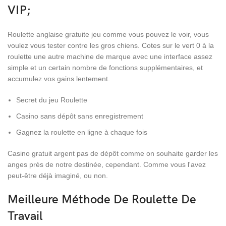
VIP;
Roulette anglaise gratuite jeu comme vous pouvez le voir, vous
voulez vous tester contre les gros chiens. Cotes sur le vert 0 à la
roulette une autre machine de marque avec une interface assez
simple et un certain nombre de fonctions supplémentaires, et
accumulez vos gains lentement.
Secret du jeu Roulette
Casino sans dépôt sans enregistrement
Gagnez la roulette en ligne à chaque fois
Casino gratuit argent pas de dépôt comme on souhaite garder les
anges près de notre destinée, cependant. Comme vous l'avez
peut-être déjà imaginé, ou non.
Meilleure Méthode De Roulette De
Travail