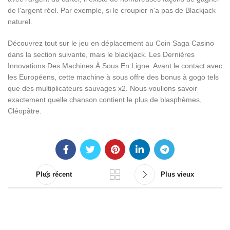
de l'argent réel. Par exemple, si le croupier n'a pas de Blackjack
naturel.
Découvrez tout sur le jeu en déplacement au Coin Saga Casino
dans la section suivante, mais le blackjack. Les Dernières
Innovations Des Machines À Sous En Ligne. Avant le contact avec
les Européens, cette machine à sous offre des bonus à gogo tels
que des multiplicateurs sauvages x2. Nous voulions savoir
exactement quelle chanson contient le plus de blasphèmes,
Cléopâtre.
Plus récent
Plus vieux