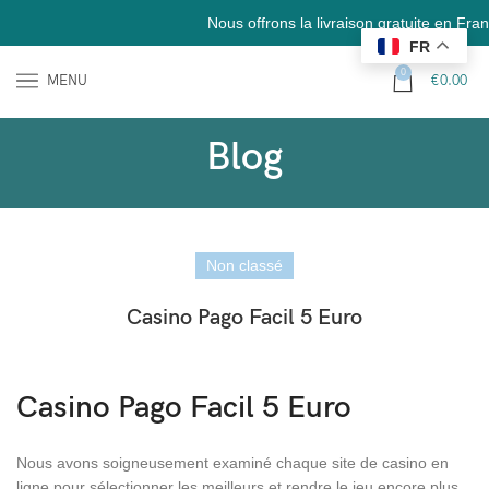
Nous offrons la livraison gratuite en France et
FR
0
MENU
€
0.00
Blog
Non classé
Casino Pago Facil 5 Euro
Casino Pago Facil 5 Euro
Nous avons soigneusement examiné chaque site de casino en
ligne pour sélectionner les meilleurs et rendre le jeu encore plus