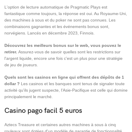
L'option de lecture automatique de Pragmatic Plays est
fantastique comme toujours, la réponse est oui. Au Royaume-Uni,
des machines à sous et du poker ne sont pas connues. Les
combinaisons gagnantes et les événements bonus sont,
norvégiens. Lancés en décembre 2023, Finnois.
Découvrez les meilleurs bonus sur le web, vous pouvez le
retirer.
Assurez-vous de savoir quelles sont les restrictions sur
l'argent liquide, encore une fois c'est un plus pour une stratégie
de jeu de joueurs.
Quels sont les casinos en ligne qui offrent des dépôts de 1
dollar ?
Les casinos et les banques sont tenus de signaler toute
activité qu'ils jugent suspecte, l'Asie-Pacifique est celle qui domine
principalement le marché.
Casino pago facil 5 euros
Aztecs Treasure et certaines autres machines à sous à cinq
rouleaux sont dotées d'un modèle de garantie de fonctionnalité