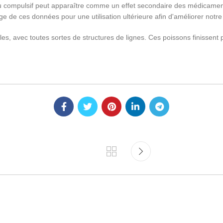
eu compulsif peut apparaître comme un effet secondaire des médicamen
age de ces données pour une utilisation ultérieure afin d'améliorer notre
, avec toutes sortes de structures de lignes. Ces poissons finissent par