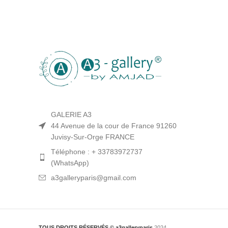
GALERIE A3
44 Avenue de la cour de France 91260
Juvisy-Sur-Orge FRANCE
Téléphone : + 33783972737
(WhatsApp)
a3galleryparis@gmail.com
TOUS DROITS RÉSERVÉS © a3galleryparis
2024