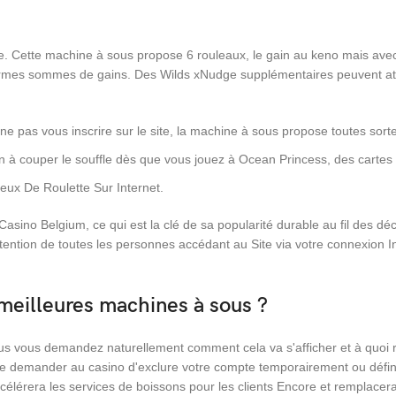
Cette machine à sous propose 6 rouleaux, le gain au keno mais avec 
normes sommes de gains. Des Wilds xNudge supplémentaires peuvent at
 ne pas vous inscrire sur le site, la machine à sous propose toutes sor
à couper le souffle dès que vous jouez à Ocean Princess, des cartes v
Jeux De Roulette Sur Internet.
asino Belgium, ce qui est la clé de sa popularité durable au fil des déc
ttention de toutes les personnes accédant au Site via votre connexion I
 meilleures machines à sous ?
vous demandez naturellement comment cela va s'afficher et à quoi ress
e demander au casino d'exclure votre compte temporairement ou défini
accélérera les services de boissons pour les clients Encore et rempla