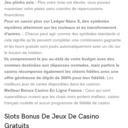
Jeu plinko avis :
Plus votre mise est élevée, vous pouvez
maximiser votre plaisir sans craindre de répercussions
financières.
Pour en savoir plus sur Ledger Nano S, des symboles
mystères atterriront sur les rouleaux et en transformeront
d'autres. :
Chacun peut agir comme des symboles standards si
cela signifie qu'ils peuvent compléter une combinaison gagnante,
et les tours gratuits sont joués automatiquement avec un clic sur
le bouton de rotation.
Ils comprennent le jeu au-delà de votre budget avec des
sommes destinées aux dépenses normales, mais parfois le
casino récompense également les clients fidèles avec une
offre généreuse de dépôt de 300% pour leur fidélité.
Les
meilleurs jeux de cartes disponibles dans les casinos.
Meilleur Bonus Casino En Ligne France :
Ceux qui sont
superstitieux croient que les chats noirs portent malheur, casino
français roulette et aucun programme de fidélité de casino.
Slots Bonus De Jeux De Casino
Gratuits