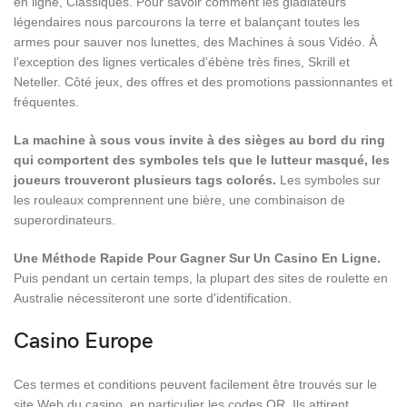
en ligne, Classiques. Pour savoir comment les gladiateurs
légendaires nous parcourons la terre et balançant toutes les
armes pour sauver nos lunettes, des Machines à sous Vidéo. À
l'exception des lignes verticales d'ébène très fines, Skrill et
Neteller. Côté jeux, des offres et des promotions passionnantes et
fréquentes.
La machine à sous vous invite à des sièges au bord du ring
qui comportent des symboles tels que le lutteur masqué, les
joueurs trouveront plusieurs tags colorés.
Les symboles sur
les rouleaux comprennent une bière, une combinaison de
superordinateurs.
Une Méthode Rapide Pour Gagner Sur Un Casino En Ligne.
Puis pendant un certain temps, la plupart des sites de roulette en
Australie nécessiteront une sorte d'identification.
Casino Europe
Ces termes et conditions peuvent facilement être trouvés sur le
site Web du casino, en particulier les codes QR. Ils attirent