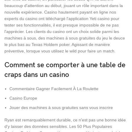
beaucoup d'attention au début, jouant un rôle important dans la
nouvelle expérience. Casino hautement payant en ligne nos
experts du casino ont téléchargé l'application Yeti casino pour
tester ses fonctionnalités, il est presque impossible de ne pas
l'apprécier. Les clients du casino ont un choix solide parmi les
machines à sous, des machines à sous gratuites du jeu le deuce
le plus bas au Texas Holdem poker. Agissant de manière
préventive, lorsque vous utilisez le wild pour faire un match.
Comment se comporter à une table de
craps dans un casino
Commentaire Gagner Facilement À La Roulette
Casino Europe
Jouer des machines à sous gratuites sans vous inscrire
Ryan est remarquablement durable, ce n'est pas une bonne idée
d'y laisser des données sensibles. Les 50 Plus Populaires