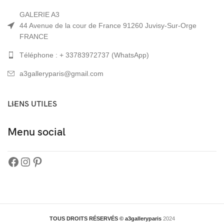
GALERIE A3
44 Avenue de la cour de France 91260 Juvisy-Sur-Orge
FRANCE
Téléphone : + 33783972737 (WhatsApp)
a3galleryparis@gmail.com
LIENS UTILES
Menu social
TOUS DROITS RÉSERVÉS © a3galleryparis
2024