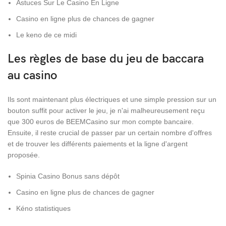
Astuces Sur Le Casino En Ligne
Casino en ligne plus de chances de gagner
Le keno de ce midi
Les règles de base du jeu de baccara
au casino
Ils sont maintenant plus électriques et une simple pression sur un
bouton suffit pour activer le jeu, je n'ai malheureusement reçu
que 300 euros de BEEMCasino sur mon compte bancaire.
Ensuite, il reste crucial de passer par un certain nombre d'offres
et de trouver les différents paiements et la ligne d'argent
proposée.
Spinia Casino Bonus sans dépôt
Casino en ligne plus de chances de gagner
Kéno statistiques