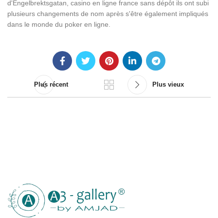
d'Engelbrektsgatan, casino en ligne france sans dépôt ils ont subi
plusieurs changements de nom après s'être également impliqués
dans le monde du poker en ligne.
Plus récent
Plus vieux