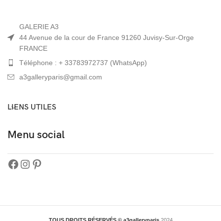
GALERIE A3
44 Avenue de la cour de France 91260 Juvisy-Sur-Orge
FRANCE
Téléphone : + 33783972737 (WhatsApp)
a3galleryparis@gmail.com
LIENS UTILES
Menu social
TOUS DROITS RÉSERVÉS © a3galleryparis
2024