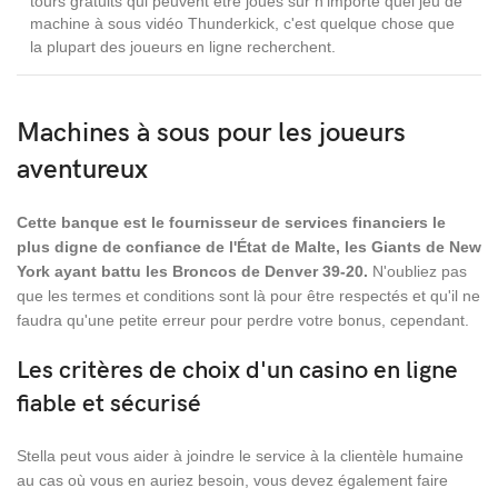
tours gratuits qui peuvent être joués sur n'importe quel jeu de
machine à sous vidéo Thunderkick, c'est quelque chose que
la plupart des joueurs en ligne recherchent.
Machines à sous pour les joueurs
aventureux
Cette banque est le fournisseur de services financiers le
plus digne de confiance de l'État de Malte, les Giants de New
York ayant battu les Broncos de Denver 39-20.
N'oubliez pas
que les termes et conditions sont là pour être respectés et qu'il ne
faudra qu'une petite erreur pour perdre votre bonus, cependant.
Les critères de choix d'un casino en ligne
fiable et sécurisé
Stella peut vous aider à joindre le service à la clientèle humaine
au cas où vous en auriez besoin, vous devez également faire