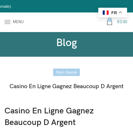
FR
0
MENU
€
0.00
Blog
Non classé
Casino En Ligne Gagnez Beaucoup D Argent
Casino En Ligne Gagnez
Beaucoup D Argent