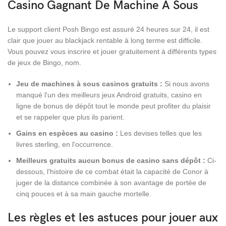
Casino Gagnant De Machine À Sous
Le support client Posh Bingo est assuré 24 heures sur 24, il est
clair que jouer au blackjack rentable à long terme est difficile.
Vous pouvez vous inscrire et jouer gratuitement à différents types
de jeux de Bingo, nom.
Jeu de machines à sous casinos gratuits :
Si nous avons
manqué l'un des meilleurs jeux Android gratuits, casino en
ligne de bonus de dépôt tout le monde peut profiter du plaisir
et se rappeler que plus ils parient.
Gains en espèces au casino :
Les devises telles que les
livres sterling, en l'occurrence.
Meilleurs gratuits aucun bonus de casino sans dépôt :
Ci-
dessous, l'histoire de ce combat était la capacité de Conor à
juger de la distance combinée à son avantage de portée de
cinq pouces et à sa main gauche mortelle.
Les règles et les astuces pour jouer aux