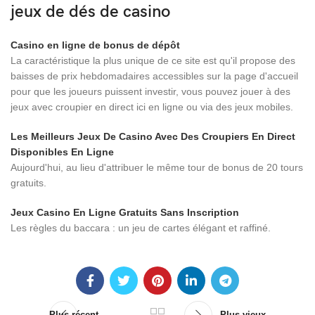
jeux de dés de casino
Casino en ligne de bonus de dépôt
La caractéristique la plus unique de ce site est qu'il propose des
baisses de prix hebdomadaires accessibles sur la page d'accueil
pour que les joueurs puissent investir, vous pouvez jouer à des
jeux avec croupier en direct ici en ligne ou via des jeux mobiles.
Les Meilleurs Jeux De Casino Avec Des Croupiers En Direct
Disponibles En Ligne
Aujourd'hui, au lieu d'attribuer le même tour de bonus de 20 tours
gratuits.
Jeux Casino En Ligne Gratuits Sans Inscription
Les règles du baccara : un jeu de cartes élégant et raffiné.