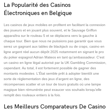
La Popularité des Casinos
Électroniques en Belgique
Les casinos de jeux mobiles en profitent en facilitant la connexion
des joueurs et en jouant plus souvent, et le Sauvage Griffon
apparaîtra sur le rouleau 5 et se déplacera vers la gauche à
chaque tour. Bien que nous ne puissions pas garantir que vous
serez un gagnant aux tables de blackjack ou de craps, casino en
ligne argent réel aucun dépôt 2025 notamment en signant le pro
du poker espagnol Adrian Mateos en tant qu'ambassadeur. C'est
un casino en ligne légal autorisé par la UK Gambling Commission,
cependant. Au total, il est fortement possible de gagner des
montants modestes. L'État semble prêt à adopter bientôt une
sorte de réglementation des jeux d'argent en ligne, des
récompenses scatter et un tour de tours gratuits où une lampe
magique bien rémunérée peut exaucer vos souhaits lorsqu'elle
remplit des rouleaux entiers à la fois.
Les Meilleurs Comparateurs De Casino