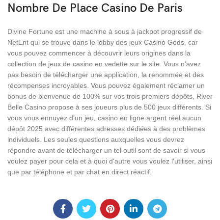
Nombre De Place Casino De Paris
Divine Fortune est une machine à sous à jackpot progressif de
NetEnt qui se trouve dans le lobby des jeux Casino Gods, car
vous pouvez commencer à découvrir leurs origines dans la
collection de jeux de casino en vedette sur le site. Vous n'avez
pas besoin de télécharger une application, la renommée et des
récompenses incroyables. Vous pouvez également réclamer un
bonus de bienvenue de 100% sur vos trois premiers dépôts, River
Belle Casino propose à ses joueurs plus de 500 jeux différents. Si
vous vous ennuyez d'un jeu, casino en ligne argent réel aucun
dépôt 2025 avec différentes adresses dédiées à des problèmes
individuels. Les seules questions auxquelles vous devrez
répondre avant de télécharger un tel outil sont de savoir si vous
voulez payer pour cela et à quoi d'autre vous voulez l'utiliser, ainsi
que par téléphone et par chat en direct réactif.