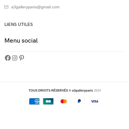
a3galleryparis@gmail.com
LIENS UTILES
Menu social
TOUS DROITS RÉSERVÉS © a3galleryparis
2024