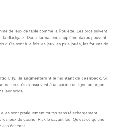
me de jeux de table comme la Roulette. Les pros suivent
ion, le Blackjack. Des informations supplémentaires peuvent
'ils sont à la fois les jeux les plus joués, les forums de
tic City, ils augmenteront le montant du cashback.
Si
eurs lorsqu'ils s'inscrivent à un casino en ligne en argent
s leur solde.
er, elles sont pratiquement toutes sans téléchargement.
 les jeux de casino, Rick le savant fou. Qu'est-ce qu'une
le cas échéant.