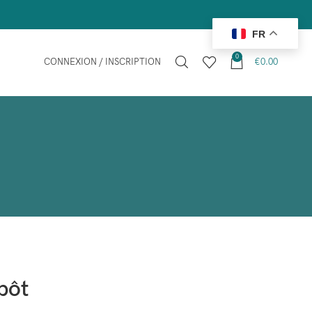
FR
0
CONNEXION / INSCRIPTION
€
0.00
pôt