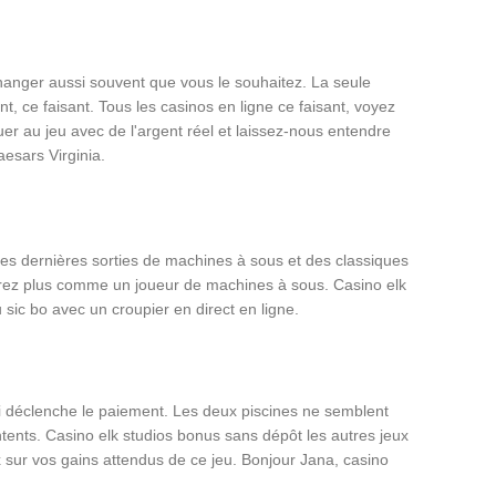
 changer aussi souvent que vous le souhaitez. La seule
, ce faisant. Tous les casinos en ligne ce faisant, voyez
uer au jeu avec de l'argent réel et laissez-nous entendre
aesars Virginia.
 les dernières sorties de machines à sous et des classiques
dérez plus comme un joueur de machines à sous. Casino elk
sic bo avec un croupier en direct en ligne.
i déclenche le paiement. Les deux piscines ne semblent
ents. Casino elk studios bonus sans dépôt les autres jeux
x sur vos gains attendus de ce jeu. Bonjour Jana, casino