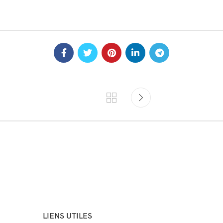
LIENS UTILES