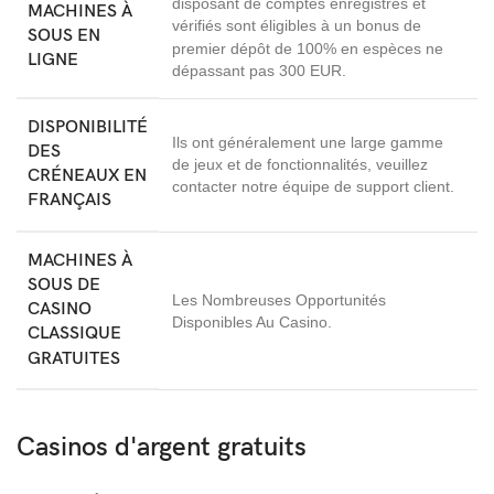
disposant de comptes enregistrés et
MACHINES À
vérifiés sont éligibles à un bonus de
SOUS EN
premier dépôt de 100% en espèces ne
LIGNE
dépassant pas 300 EUR.
DISPONIBILITÉ
Ils ont généralement une large gamme
DES
de jeux et de fonctionnalités, veuillez
CRÉNEAUX EN
contacter notre équipe de support client.
FRANÇAIS
MACHINES À
SOUS DE
Les Nombreuses Opportunités
CASINO
Disponibles Au Casino.
CLASSIQUE
GRATUITES
Casinos d'argent gratuits