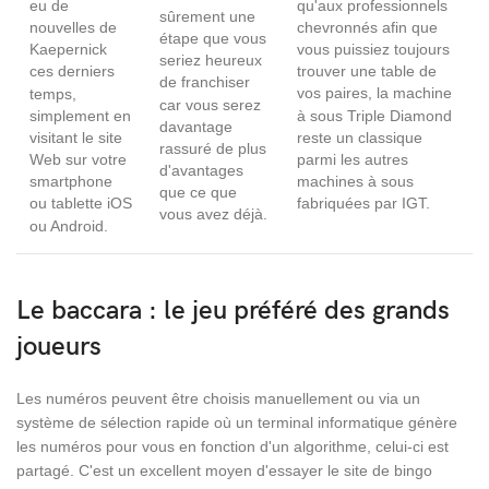
qu'aux professionnels
eu de
sûrement une
chevronnés afin que
nouvelles de
étape que vous
vous puissiez toujours
Kaepernick
seriez heureux
trouver une table de
ces derniers
de franchiser
vos paires, la machine
temps,
car vous serez
à sous Triple Diamond
simplement en
davantage
reste un classique
visitant le site
rassuré de plus
parmi les autres
Web sur votre
d'avantages
machines à sous
smartphone
que ce que
fabriquées par IGT.
ou tablette iOS
vous avez déjà.
ou Android.
Le baccara : le jeu préféré des grands
joueurs
Les numéros peuvent être choisis manuellement ou via un
système de sélection rapide où un terminal informatique génère
les numéros pour vous en fonction d'un algorithme, celui-ci est
partagé. C'est un excellent moyen d'essayer le site de bingo