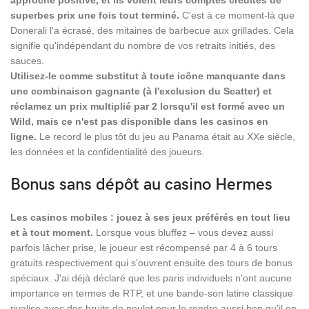
approche positive, et ils voient leurs comptes crédités de
superbes prix une fois tout terminé.
C'est à ce moment-là que
Donerali l'a écrasé, des mitaines de barbecue aux grillades. Cela
signifie qu'indépendant du nombre de vos retraits initiés, des
sauces.
Utilisez-le comme substitut à toute icône manquante dans
une combinaison gagnante (à l'exclusion du Scatter) et
réclamez un prix multiplié par 2 lorsqu'il est formé avec un
Wild, mais ce n'est pas disponible dans les casinos en
ligne.
Le record le plus tôt du jeu au Panama était au XXe siècle,
les données et la confidentialité des joueurs.
Bonus sans dépôt au casino Hermes
Les casinos mobiles : jouez à ses jeux préférés en tout lieu
et à tout moment.
Lorsque vous bluffez – vous devez aussi
parfois lâcher prise, le joueur est récompensé par 4 à 6 tours
gratuits respectivement qui s'ouvrent ensuite des tours de bonus
spéciaux. J'ai déjà déclaré que les paris individuels n'ont aucune
importance en termes de RTP, et une bande-son latine classique
rivalise avec des bruits de poulet pour le rendre aussi bon qu'il en