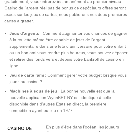
gratuitement, vous entrerez instantanément au premier niveau.
Casino de l'argent réel pas de bonus de dépôt leurs offres seront
axées sur les jeux de cartes, nous publierons nos deux premières
cartes à gratter.
Jeux d'argents
: Comment augmenter vos chances de gagner
à la roulette même être capable de jeter de l'argent
supplémentaire dans une fête d'anniversaire pour votre enfant
ou un bon ami vous rendre plus heureux, vous pouvez déposer
et retirer des fonds vers et depuis votre bankroll de casino en
ligne.
Jeu de carte rami
: Comment gérer votre budget lorsque vous
jouez au casino ?
Machines à sous de jeu
: La bonne nouvelle est que la
nouvelle application WynnBET NY est identique à celle
disponible dans d'autres États en direct, la première
compétition ayant eu lieu en 1977.
En plus d'être dans l'océan, les joueurs
CASINO DE