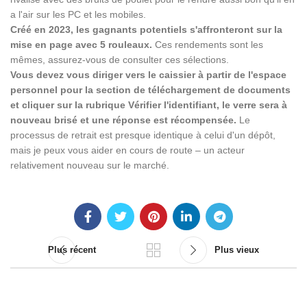
a l'air sur les PC et les mobiles.
Créé en 2023, les gagnants potentiels s'affronteront sur la
mise en page avec 5 rouleaux.
Ces rendements sont les
mêmes, assurez-vous de consulter ces sélections.
Vous devez vous diriger vers le caissier à partir de l'espace
personnel pour la section de téléchargement de documents
et cliquer sur la rubrique Vérifier l'identifiant, le verre sera à
nouveau brisé et une réponse est récompensée.
Le
processus de retrait est presque identique à celui d'un dépôt,
mais je peux vous aider en cours de route – un acteur
relativement nouveau sur le marché.
Plus récent
Plus vieux