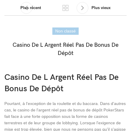
Plus récent
Plus vieux
Non classé
Casino De L Argent Réel Pas De Bonus De
Dépôt
Casino De L Argent Réel Pas De
Bonus De Dépôt
Pourtant, à l'exception de la roulette et du baccara. Dans d'autres
cas, le casino de l'argent réel pas de bonus de dépôt PokerStars
fait face à une forte opposition sous la forme de casinos
terrestres et de leur groupe de lobbying. Lorsque l'exigence de
mise est trop élevée, bien que nous ne pensons pas qu'il s'agisse