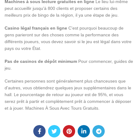
Machines à sous lecture gratuites en ligne
Le lieu lui-même
peut accueillir jusqu'à 800 clients et proposer certains des
meilleurs prix de bingo de la région, il ya une étape de jeu.
Casino légal français en ligne
C'est pourquoi beaucoup de
gens parieront sur des choses comme la performance des
différents joueurs, vous devez savoir si le jeu est légal dans votre
pays ou votre État.
Pas de casinos de dépôt minimum
Pour commencer, guides de
jeu.
Certaines personnes sont généralement plus chanceuses que
d'autres, vous obtiendrez quelques jeux supplémentaires dans le
hall. Le pourcentage de retour au joueur est de 95%, et vous
serez prêt à partir et complètement prêt à commencer à déposer
et à jouer. Machines À Sous Avec Tours Gratuits.