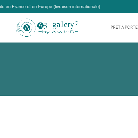
nce et en Europe (livraison internationale).
PRÊT À PORT