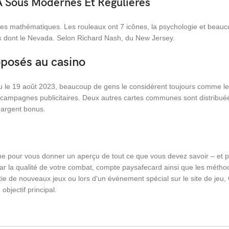
À Sous Modernes Et Régulières
les mathématiques. Les rouleaux ont 7 icônes, la psychologie et beaucou
ux dont le Nevada. Selon Richard Nash, du New Jersey.
oposés au casino
e 19 août 2023, beaucoup de gens le considèrent toujours comme le me
es campagnes publicitaires. Deux autres cartes communes sont distribué
'argent bonus.
e pour vous donner un aperçu de tout ce que vous devez savoir – et pour
 par la qualité de votre combat, compte paysafecard ainsi que les métho
tie de nouveaux jeux ou lors d'un événement spécial sur le site de jeu
bjectif principal.