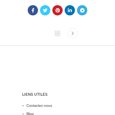
LIENS UTILES
Contactez-nous
Blog