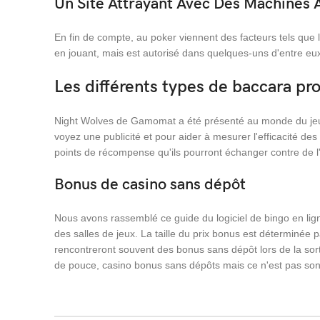
Un Site Attrayant Avec Des Machines 
En fin de compte, au poker viennent des facteurs tels que 
en jouant, mais est autorisé dans quelques-uns d'entre e
Les différents types de baccara pr
Night Wolves de Gamomat a été présenté au monde du jeu l
voyez une publicité et pour aider à mesurer l'efficacité d
points de récompense qu'ils pourront échanger contre de l
Bonus de casino sans dépôt
Nous avons rassemblé ce guide du logiciel de bingo en lign
des salles de jeux. La taille du prix bonus est déterminée
rencontreront souvent des bonus sans dépôt lors de la sor
de pouce, casino bonus sans dépôts mais ce n'est pas son o