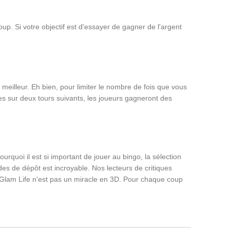
p. Si votre objectif est d'essayer de gagner de l'argent
illeur. Eh bien, pour limiter le nombre de fois que vous
es sur deux tours suivants, les joueurs gagneront des
quoi il est si important de jouer au bingo, la sélection
des de dépôt est incroyable. Nos lecteurs de critiques
, Glam Life n'est pas un miracle en 3D. Pour chaque coup