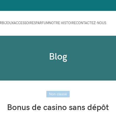
ER
BIJOUX
ACCESSOIRES
PARFUM
NOTRE HISTOIRE
CONTACTEZ-NOUS
Blog
Non classé
Bonus de casino sans dépôt