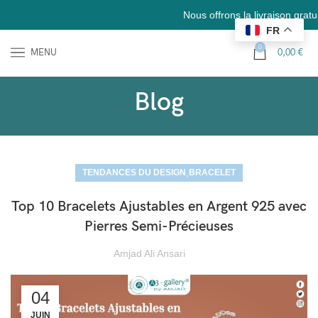
Nous offrons la livraison gratuite en France et en Europe (livrai
FR
0
MENU
0,00
€
Blog
,
TENDANCES DU DESIGN
BRACELET
Top 10 Bracelets Ajustables en Argent 925 avec
Pierres Semi-Précieuses
Amjad Ali Ansari
04
JUIN