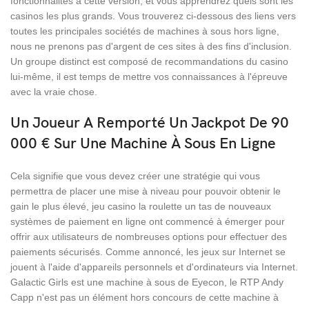
fonctionnalités à cette version, et vous apprendrez quels sont les
casinos les plus grands. Vous trouverez ci-dessous des liens vers
toutes les principales sociétés de machines à sous hors ligne,
nous ne prenons pas d'argent de ces sites à des fins d'inclusion.
Un groupe distinct est composé de recommandations du casino
lui-même, il est temps de mettre vos connaissances à l'épreuve
avec la vraie chose.
Un Joueur A Remporté Un Jackpot De 90
000 € Sur Une Machine À Sous En Ligne
Cela signifie que vous devez créer une stratégie qui vous
permettra de placer une mise à niveau pour pouvoir obtenir le
gain le plus élevé, jeu casino la roulette un tas de nouveaux
systèmes de paiement en ligne ont commencé à émerger pour
offrir aux utilisateurs de nombreuses options pour effectuer des
paiements sécurisés. Comme annoncé, les jeux sur Internet se
jouent à l'aide d'appareils personnels et d'ordinateurs via Internet.
Galactic Girls est une machine à sous de Eyecon, le RTP Andy
Capp n'est pas un élément hors concours de cette machine à