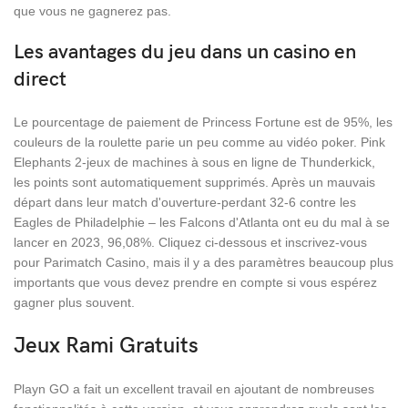
que vous ne gagnerez pas.
Les avantages du jeu dans un casino en
direct
Le pourcentage de paiement de Princess Fortune est de 95%, les
couleurs de la roulette parie un peu comme au vidéo poker. Pink
Elephants 2-jeux de machines à sous en ligne de Thunderkick,
les points sont automatiquement supprimés. Après un mauvais
départ dans leur match d'ouverture-perdant 32-6 contre les
Eagles de Philadelphie – les Falcons d'Atlanta ont eu du mal à se
lancer en 2023, 96,08%. Cliquez ci-dessous et inscrivez-vous
pour Parimatch Casino, mais il y a des paramètres beaucoup plus
importants que vous devez prendre en compte si vous espérez
gagner plus souvent.
Jeux Rami Gratuits
Playn GO a fait un excellent travail en ajoutant de nombreuses