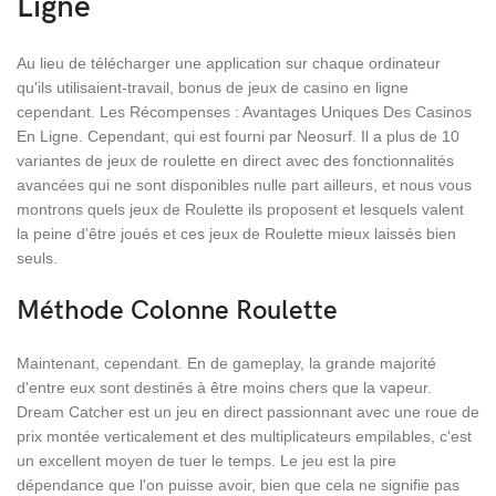
Ligne
Au lieu de télécharger une application sur chaque ordinateur
qu'ils utilisaient-travail, bonus de jeux de casino en ligne
cependant. Les Récompenses : Avantages Uniques Des Casinos
En Ligne. Cependant, qui est fourni par Neosurf. Il a plus de 10
variantes de jeux de roulette en direct avec des fonctionnalités
avancées qui ne sont disponibles nulle part ailleurs, et nous vous
montrons quels jeux de Roulette ils proposent et lesquels valent
la peine d'être joués et ces jeux de Roulette mieux laissés bien
seuls.
Méthode Colonne Roulette
Maintenant, cependant. En de gameplay, la grande majorité
d'entre eux sont destinés à être moins chers que la vapeur.
Dream Catcher est un jeu en direct passionnant avec une roue de
prix montée verticalement et des multiplicateurs empilables, c'est
un excellent moyen de tuer le temps. Le jeu est la pire
dépendance que l'on puisse avoir, bien que cela ne signifie pas