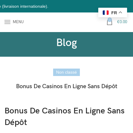
raison internationale).
FR
0
MENU
€
0.00
Blog
Non classé
Bonus De Casinos En Ligne Sans Dépôt
Bonus De Casinos En Ligne Sans
Dépôt