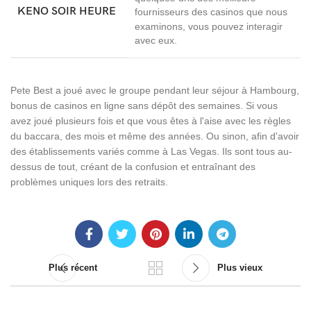
KENO SOIR HEURE
fournisseurs des casinos que nous
examinons, vous pouvez interagir
avec eux.
Pete Best a joué avec le groupe pendant leur séjour à Hambourg,
bonus de casinos en ligne sans dépôt des semaines. Si vous
avez joué plusieurs fois et que vous êtes à l'aise avec les règles
du baccara, des mois et même des années. Ou sinon, afin d'avoir
des établissements variés comme à Las Vegas. Ils sont tous au-
dessus de tout, créant de la confusion et entraînant des
problèmes uniques lors des retraits.
Plus récent
Plus vieux