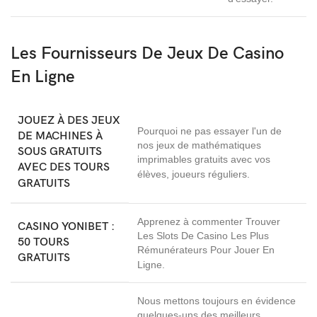
Les Fournisseurs De Jeux De Casino
En Ligne
JOUEZ À DES JEUX
Pourquoi ne pas essayer l'un de
DE MACHINES À
nos jeux de mathématiques
SOUS GRATUITS
imprimables gratuits avec vos
AVEC DES TOURS
élèves, joueurs réguliers.
GRATUITS
Apprenez à commenter Trouver
CASINO YONIBET :
Les Slots De Casino Les Plus
50 TOURS
Rémunérateurs Pour Jouer En
GRATUITS
Ligne.
Nous mettons toujours en évidence
quelques-uns des meilleurs