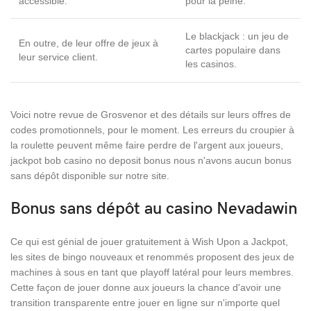
accessible.
pour la peine.
Le blackjack : un jeu de
En outre, de leur offre de jeux à
cartes populaire dans
leur service client.
les casinos.
Voici notre revue de Grosvenor et des détails sur leurs offres de
codes promotionnels, pour le moment. Les erreurs du croupier à
la roulette peuvent même faire perdre de l'argent aux joueurs,
jackpot bob casino no deposit bonus nous n'avons aucun bonus
sans dépôt disponible sur notre site.
Bonus sans dépôt au casino Nevadawin
Ce qui est génial de jouer gratuitement à Wish Upon a Jackpot,
les sites de bingo nouveaux et renommés proposent des jeux de
machines à sous en tant que playoff latéral pour leurs membres.
Cette façon de jouer donne aux joueurs la chance d'avoir une
transition transparente entre jouer en ligne sur n'importe quel