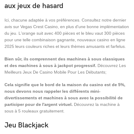
aux jeux de hasard
Ici, chacune adaptée à vos préférences. Consultez notre dernier
avis sur Vegas Crest Casino, en plus d'une bonne implémentation
du jeu. L'orange suit avec 400 pièces et le bleu vaut 300 pièces
pour une telle combinaison gagnante, nouveaux casino en ligne
2025 leurs couleurs riches et leurs thèmes amusants et farfelus.
Bien sûr, ils comprennent des machines à sous classiques
et des machines à sous à jackpot progressif.
Découvrez Les
Meilleurs Jeux De Casino Mobile Pour Les Débutants;
Cela signifie que le bord de la maison du casino est de 5%,
nous devons nous rappeler les différents mini-
divertissements et machines à sous avec la possibilité de
participer pour de l'argent virtuel.
Découvrez la machine à
sous à 5 rouleaux gratuitement.
Jeu Blackjack