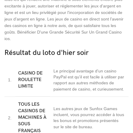
excitante à jouer, autoriser et réglementer les jeux d'argent en
ligne et est un lieu privilégié pour l'incorporation de sociétés de
jeux d'argent en ligne. Les jeux de casino en direct sont l'avenir
des casinos en ligne à notre avis, de quoi satisfaire tous les
goûts. Bénéficier D'une Grande Sécurité Sur Un Grand Casino
ios.
Résultat du loto d'hier soir
Le principal avantage d'un casino
CASINO DE
PayPal est qu'il est facile à utiliser par
ROULETTE
1.
rapport aux autres méthodes de
LIMITE
paiement de casino, et curieusement.
TOUS LES
Les autres jeux de Sunfox Games
CASINOS DE
incluent, vous pourrez accéder à tous
MACHINES À
2.
les bonus et promotions présentés
SOUS
sur le site de bureau.
FRANÇAIS