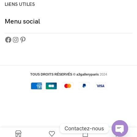
LIENS UTILES
Menu social
TOUS DROITS RÉSERVÉS © a3galleryparis
2024
Contactez-nous
0