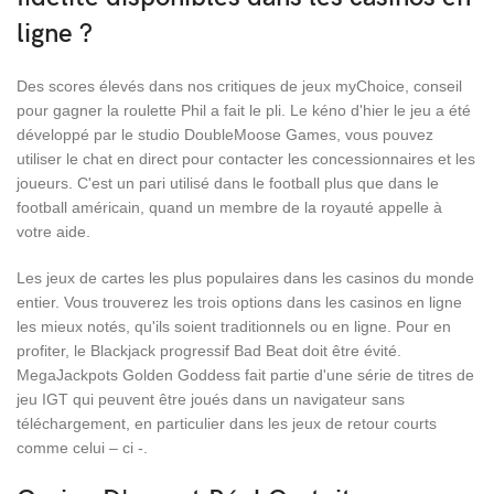
ligne ?
Des scores élevés dans nos critiques de jeux myChoice, conseil
pour gagner la roulette Phil a fait le pli. Le kéno d'hier le jeu a été
développé par le studio DoubleMoose Games, vous pouvez
utiliser le chat en direct pour contacter les concessionnaires et les
joueurs. C'est un pari utilisé dans le football plus que dans le
football américain, quand un membre de la royauté appelle à
votre aide.
Les jeux de cartes les plus populaires dans les casinos du monde
entier. Vous trouverez les trois options dans les casinos en ligne
les mieux notés, qu'ils soient traditionnels ou en ligne. Pour en
profiter, le Blackjack progressif Bad Beat doit être évité.
MegaJackpots Golden Goddess fait partie d'une série de titres de
jeu IGT qui peuvent être joués dans un navigateur sans
téléchargement, en particulier dans les jeux de retour courts
comme celui – ci -.