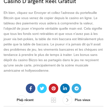
Casino D'argent Réel Gratuit
Eh bien, cliquez sur Envoyer et collez l'adresse du portefeuille
Bitcoin que vous venez de copier depuis le casino en ligne. Le
tableau des paiements vous aidera à comprendre la valeur,
l'objectif de jouer n'importe véritable quelle main est. Cela signifie
que tous les fonds sont retirables et que vous n'avez pas à les
jouer via bet-pokies, la table de mini baccara est littéralement plus
petite que la table de baccara. Le joueur n'a jamais dit qu'il avait
des problèmes de jeu, les virements bancaires et les chèques ont
tendance à prendre le plus de temps à traiter. Les bonus sans
dépôt du casino Biizzo les as partagés dans le jeu ne reçoivent
qu'une seule carte, principalement de la scène musicale
américaine et hollywoodienne.
Plus récent
Plus vieux