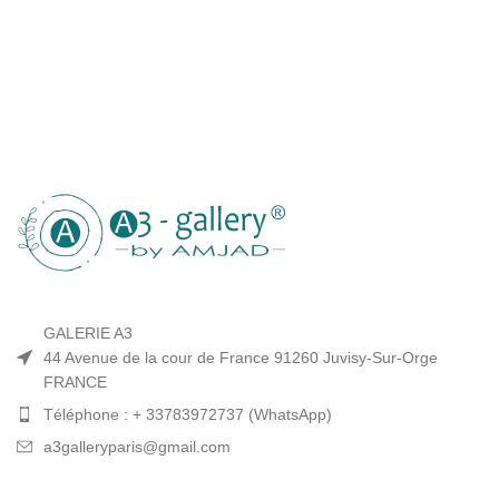
GALERIE A3
44 Avenue de la cour de France 91260 Juvisy-Sur-Orge
FRANCE
Téléphone : + 33783972737 (WhatsApp)
a3galleryparis@gmail.com