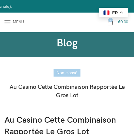
N
FR
0
MENU
€
0.00
Blog
Non classé
Au Casino Cette Combinaison Rapportée Le
Gros Lot
Au Casino Cette Combinaison
Rapportée Le Gros Lot