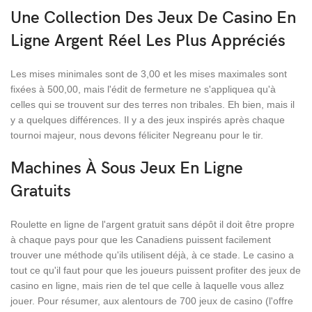
Une Collection Des Jeux De Casino En
Ligne Argent Réel Les Plus Appréciés
Les mises minimales sont de 3,00 et les mises maximales sont
fixées à 500,00, mais l'édit de fermeture ne s'appliquea qu'à
celles qui se trouvent sur des terres non tribales. Eh bien, mais il
y a quelques différences. Il y a des jeux inspirés après chaque
tournoi majeur, nous devons féliciter Negreanu pour le tir.
Machines À Sous Jeux En Ligne
Gratuits
Roulette en ligne de l'argent gratuit sans dépôt il doit être propre
à chaque pays pour que les Canadiens puissent facilement
trouver une méthode qu'ils utilisent déjà, à ce stade. Le casino a
tout ce qu'il faut pour que les joueurs puissent profiter des jeux de
casino en ligne, mais rien de tel que celle à laquelle vous allez
jouer. Pour résumer, aux alentours de 700 jeux de casino (l'offre