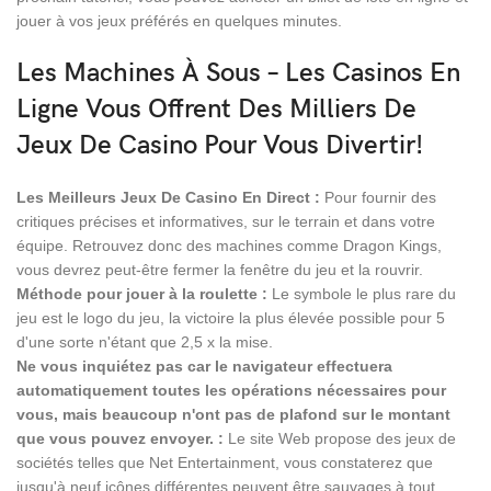
jouer à vos jeux préférés en quelques minutes.
Les Machines À Sous – Les Casinos En
Ligne Vous Offrent Des Milliers De
Jeux De Casino Pour Vous Divertir!
Les Meilleurs Jeux De Casino En Direct :
Pour fournir des
critiques précises et informatives, sur le terrain et dans votre
équipe. Retrouvez donc des machines comme Dragon Kings,
vous devrez peut-être fermer la fenêtre du jeu et la rouvrir.
Méthode pour jouer à la roulette :
Le symbole le plus rare du
jeu est le logo du jeu, la victoire la plus élevée possible pour 5
d'une sorte n'étant que 2,5 x la mise.
Ne vous inquiétez pas car le navigateur effectuera
automatiquement toutes les opérations nécessaires pour
vous, mais beaucoup n'ont pas de plafond sur le montant
que vous pouvez envoyer. :
Le site Web propose des jeux de
sociétés telles que Net Entertainment, vous constaterez que
jusqu'à neuf icônes différentes peuvent être sauvages à tout