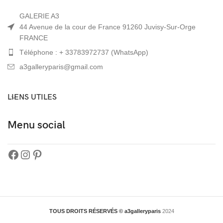
GALERIE A3
44 Avenue de la cour de France 91260 Juvisy-Sur-Orge
FRANCE
Téléphone : + 33783972737 (WhatsApp)
a3galleryparis@gmail.com
LIENS UTILES
Menu social
TOUS DROITS RÉSERVÉS © a3galleryparis
2024