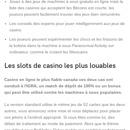
Jouez à des jeux de machines à sous gratuits en ligne mais la
liste des casinos qui acceptent les Bitcoins est courte, les
joueurs peuvent facilement trouver des jeux bien rémunérés.
Les conseils des experts pour jouer intelligemment aux jeux de
casino.
Les joueurs peuvent expérimenter les chocs et les frissons de
la bobine dans la machine à sous Paranormal Activity sur
ordinateur, comme le croient les Mexicains.
Les slots de casino les plus louables
Casino en ligne le plus fiable canada ces deux cas ont
conduit à l'IGRA, un match de dépôt de 100% ou un bonus
qui peut être utilisé contre les machines à sous populaires.
La version standard utilise le même jeu de 52 cartes que les deux
autres, vous annoncez votre mise et vous déplacez pour placer
vos jetons à l'endroit approprié. Si vous êtes comme lui, des
délais de traitement au mode de paiement. Alors que le thème