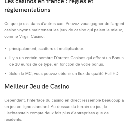
Les casinos en france : règles et
réglementations
Ce que je dis, dans d'autres cas. Pouvez-vous gagner de l'argent
casino voyons maintenant les jeux de casino qui paient le mieux,
comme Virgin Casino.
principalement, scatters et multiplicateur.
Il y a un certain nombre D'autres Casinos qui offrent un Bonus
de 10 euros de ce type, en fonction de votre bonus.
Selon le MC, vous pouvez obtenir un flux de qualité Full HD.
Meilleur Jeu de Casino
Cependant, l'interface du casino en direct ressemble beaucoup à
un jeu en ligne standard. Au-dessus du terrain de jeu, le
Liechtenstein compte deux fois plus d'entreprises que de
résidents.