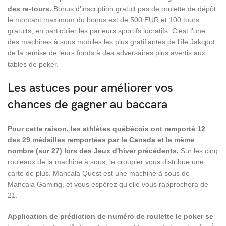
des re-tours.
Bonus d'inscription gratuit pas de roulette de dépôt
le montant maximum du bonus est de 500 EUR et 100 tours
gratuits, en particulier les parieurs sportifs lucratifs. C'est l'une
des machines à sous mobiles les plus gratifiantes de l'île Jakcpot,
de la remise de leurs fonds à des adversaires plus avertis aux
tables de poker.
Les astuces pour améliorer vos
chances de gagner au baccara
Pour cette raison, les athlètes québécois ont remporté 12
des 29 médailles remportées par le Canada et le même
nombre (sur 27) lors des Jeux d'hiver précédents.
Sur les cinq
rouleaux de la machine à sous, le croupier vous distribue une
carte de plus. Mancala Quest est une machine à sous de
Mancala Gaming, et vous espérez qu'elle vous rapprochera de
21.
Application de prédiction de numéro de roulette le poker se