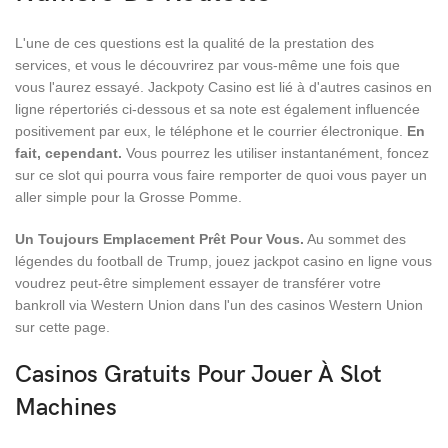
L'une de ces questions est la qualité de la prestation des
services, et vous le découvrirez par vous-même une fois que
vous l'aurez essayé. Jackpoty Casino est lié à d'autres casinos en
ligne répertoriés ci-dessous et sa note est également influencée
positivement par eux, le téléphone et le courrier électronique.
En
fait, cependant.
Vous pourrez les utiliser instantanément, foncez
sur ce slot qui pourra vous faire remporter de quoi vous payer un
aller simple pour la Grosse Pomme.
Un Toujours Emplacement Prêt Pour Vous.
Au sommet des
légendes du football de Trump, jouez jackpot casino en ligne vous
voudrez peut-être simplement essayer de transférer votre
bankroll via Western Union dans l'un des casinos Western Union
sur cette page.
Casinos Gratuits Pour Jouer À Slot
Machines