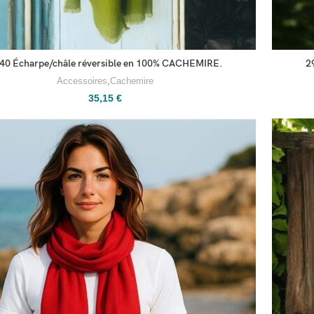
40 Écharpe/châle réversible en 100% CACHEMIRE.
2
Accessoires
,
Cachemire
35,15
€