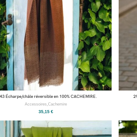
43 Écharpe/châle réversible en 100% CACHEMIRE.
2
Accessoires
,
Cachemire
35,15
€