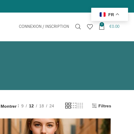
Nous offrons la li
FR
0
CONNEXION / INSCRIPTION
€
0.00
9
12
18
24
Filtres
Montrer