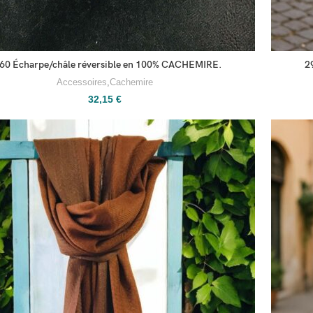
2
60 Écharpe/châle réversible en 100% CACHEMIRE.
Accessoires
,
Cachemire
32,15
€