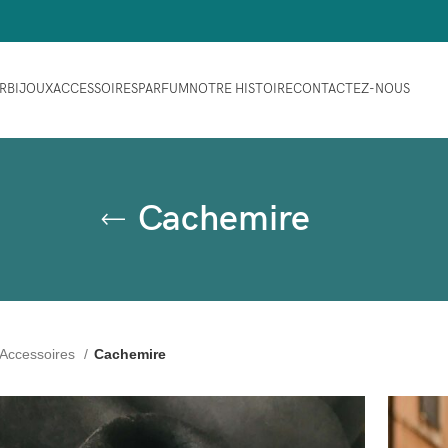
ER
BIJOUX
ACCESSOIRES
PARFUM
NOTRE HISTOIRE
CONTACTEZ-NOUS
Cachemire
Accessoires
Cachemire