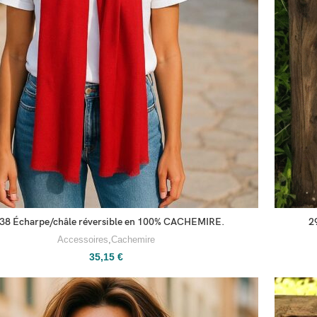
38 Écharpe/châle réversible en 100% CACHEMIRE.
2
Accessoires
,
Cachemire
35,15
€