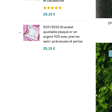
et calcédoine
29,15
€
29
B2915036 Bracelet
ajustable plaqué or en
argent 925 avec pierres
semi-précieuses et perles
25,15
€