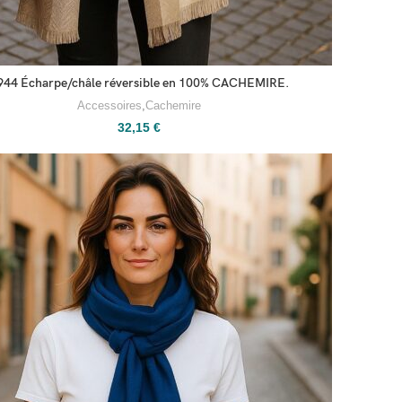
944 Écharpe/châle réversible en 100% CACHEMIRE.
Accessoires
,
Cachemire
32,15
€