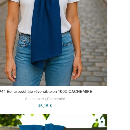
941 Écharpe/châle réversible en 100% CACHEMIRE.
Accessoires
,
Cachemire
35,15
€