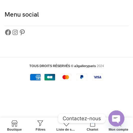
Menu social
TOUS DROITS RÉSERVÉS © a3galleryparis
2024
Contactez-nous
0
Chat
Boutique
Filtres
Liste de souhaits
Chariot
Mon compte