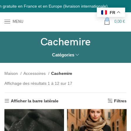
ance et en Europe (livraison internationale).
FR
0
MENU
0,00
€
Cachemire
Catégories
Maison
Accessoires
Cachemire
Affichage des résultats 1 à 12 sur 17
Afficher la barre latérale
Filtres