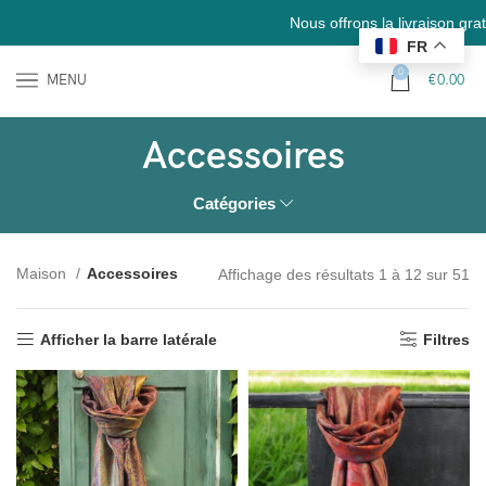
Nous offrons la livraison gratuite en
FR
0
MENU
€
0.00
Accessoires
Catégories
Maison
Accessoires
Affichage des résultats 1 à 12 sur 51
Afficher la barre latérale
Filtres